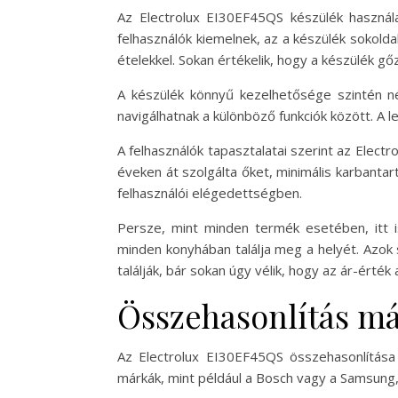
Az Electrolux EI30EF45QS készülék használa
felhasználók kiemelnek, az a készülék sokold
ételekkel. Sokan értékelik, hogy a készülék gőz
A készülék könnyű kezelhetősége szintén nép
navigálhatnak a különböző funkciók között. A le
A felhasználók tapasztalatai szerint az Elect
éveken át szolgálta őket, minimális karbanta
felhasználói elégedettségben.
Persze, mint minden termék esetében, itt i
minden konyhában találja meg a helyét. Azok
találják, bár sokan úgy vélik, hogy az ár-érték
Összehasonlítás má
Az Electrolux EI30EF45QS összehasonlítása
márkák, mint például a Bosch vagy a Samsung, 