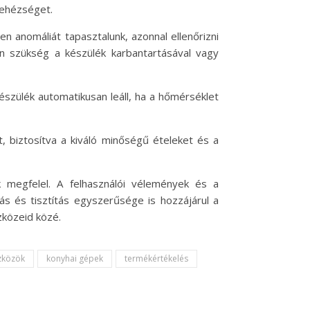
 nehézséget.
n anomáliát tapasztalunk, azonnal ellenőrizni
van szükség a készülék karbantartásával vagy
készülék automatikusan leáll, ha a hőmérséklet
, biztosítva a kiváló minőségű ételeket és a
 megfelel. A felhasználói vélemények és a
ás és tisztítás egyszerűsége is hozzájárul a
közeid közé.
szközök
konyhai gépek
termékértékelés