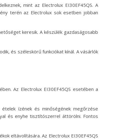
delkeznek, mint az Electrolux EI30EF45QS. A
mény terén az Electrolux sok esetben jobban
elhetőséget keresik. A készülék gazdaságosabb
k, és széleskörű funkciókat kínál. A vásárlók
kében. Az Electrolux EI30EF45QS esetében a
 az ételek ízének és minőségének megőrzése
l és enyhe tisztítószerrel áttörölni. Fontos
dékok eltávolítására. Az Electrolux EI30EF45QS