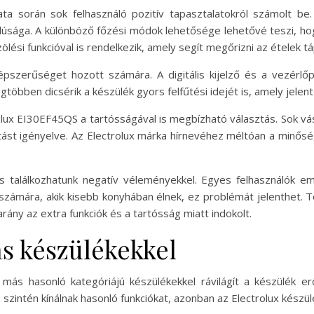
ta során sok felhasználó pozitív tapasztalatokról számolt b
alúsága. A különböző főzési módok lehetősége lehetővé teszi, hog
ölési funkcióval is rendelkezik, amely segít megőrizni az ételek tá
szerűséget hozott számára. A digitális kijelző és a vezérlőp
gtöbben dicsérik a készülék gyors felfűtési idejét is, amely jelent
rolux EI30EF45QS a tartósságával is megbízható választás. Sok v
rtást igényelve. Az Electrolux márka hírnevéhez méltóan a minős
s találkozhatunk negatív véleményekkel. Egyes felhasználók e
 számára, akik kisebb konyhában élnek, ez problémát jelenthet. 
 arány az extra funkciók és a tartósság miatt indokolt.
s készülékekkel
 más hasonló kategóriájú készülékekkel rávilágít a készülék 
szintén kínálnak hasonló funkciókat, azonban az Electrolux készül