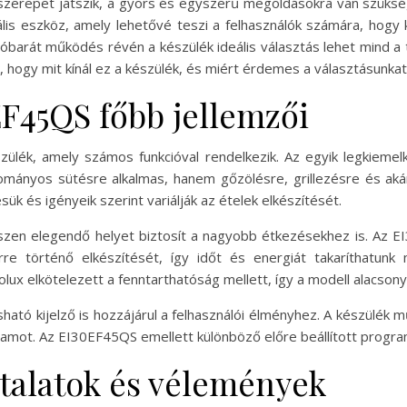
i szerepet játszik, a gyors és egyszerű megoldásokra van szük
lis eszköz, amely lehetővé teszi a felhasználók számára, hog
álóbarát működés révén a készülék ideális választás lehet mind 
 hogy mit kínál ez a készülék, és miért érdemes a választásunkat
EF45QS főbb jellemzői
zülék, amely számos funkcióval rendelkezik. Az egyik legkieme
mányos sütésre alkalmas, hanem gőzölésre, grillezésre és aká
ésük és igényeik szerint variálják az ételek elkészítését.
hiszen elegendő helyet biztosít a nagyobb étkezésekhez is. Az E
re történő elkészítését, így időt és energiát takaríthatunk
lux elkötelezett a fenntarthatóság mellett, így a modell alacson
sható kijelző is hozzájárul a felhasználói élményhez. A készülék m
rtamot. Az EI30EF45QS emellett különböző előre beállított program
ztalatok és vélemények