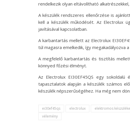
rendelkezik olyan eltávolítható alkatrészekke
A készülék rendszeres ellenőrzése is ajánlot
kell a készülék működését. Az Electrolux üg
javításával kapcsolatban.
A karbantartás mellett az Electrolux EI30EF45
túl magasra emelkedik, így megakadályozva a
A megfelelő karbantartás és tisztítás melle
könnyed főzési élményt.
Az Electrolux EI30EF45QS egy sokoldalú é
tapasztalatok alapján a készülék számos elő
készülék népszerűségéhez. Ha még nem döntöt
ei30ef45qs
electrolux
elektromos készülék
vélemény