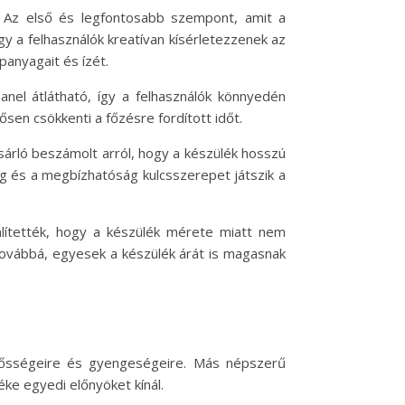
e. Az első és legfontosabb szempont, amit a
y a felhasználók kreatívan kísérletezzenek az
panyagait és ízét.
anel átlátható, így a felhasználók könnyedén
ősen csökkenti a főzésre fordított időt.
ásárló beszámolt arról, hogy a készülék hosszú
ég és a megbízhatóság kulcsszerepet játszik a
mlítették, hogy a készülék mérete miatt nem
Továbbá, egyesek a készülék árát is magasnak
erősségeire és gyengeségeire. Más népszerű
éke egyedi előnyöket kínál.