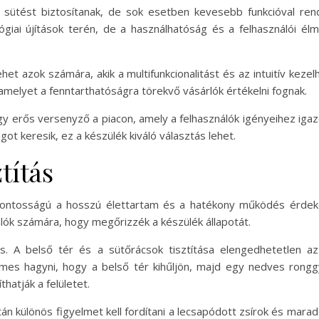
 sütést biztosítanak, de sok esetben kevesebb funkcióval ren
giai újítások terén, de a használhatóság és a felhasználói él
et azok számára, akik a multifunkcionalitást és az intuitív kez
melyet a fenntarthatóságra törekvő vásárlók értékelni fognak.
rős versenyző a piacon, amely a felhasználók igényeihez igazodi
t keresik, ez a készülék kiváló választás lehet.
títás
lcsfontosságú a hosszú élettartam és a hatékony működés érde
álók számára, hogy megőrizzék a készülék állapotát.
ás. A belső tér és a sütőrácsok tisztítása elengedhetetlen
es hagyni, hogy a belső tér kihűljön, majd egy nedves ronggya
hatják a felületet.
után különös figyelmet kell fordítani a lecsapódott zsírok és mara