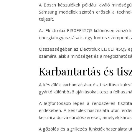
A Bosch készülékek például kiváló minőségű
Samsung modellek szintén erősek a technoló
teljesít.
Az Electrolux EI30EF45QS különösen vonzó leh
energiafogyasztása is egy fontos szempont, a
Összességében az Electrolux EI30EF45QS egy e
számára, akik a minőséget és a megbízhatóságo
Karbantartás és tisz
A készülék karbantartása és tisztítása ku
gyártó különböző ajánlásokat tesz a felhaszn
A legfontosabb lépés a rendszeres tisztít
érdekében. A készülék használata után érdem
kerülni a durva súrolószereket, amelyek károsít
A gőzölés és a grillezés funkciók használata 