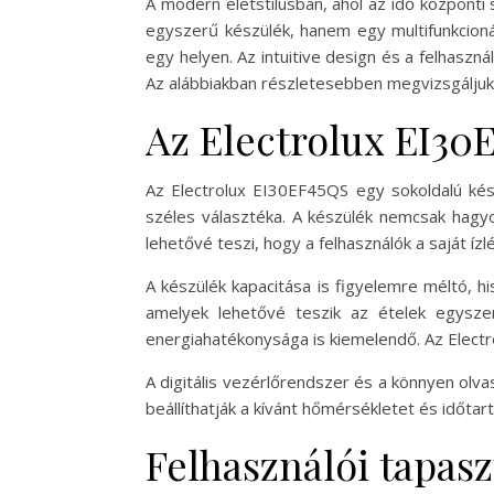
A modern életstílusban, ahol az idő központ
egyszerű készülék, hanem egy multifunkcioná
egy helyen. Az intuitive design és a felhaszn
Az alábbiakban részletesebben megvizsgáljuk,
Az Electrolux EI30
Az Electrolux EI30EF45QS egy sokoldalú kés
széles választéka. A készülék nemcsak hagyo
lehetővé teszi, hogy a felhasználók a saját ízl
A készülék kapacitása is figyelemre méltó, 
amelyek lehetővé teszik az ételek egyszer
energiahatékonysága is kiemelendő. Az Electro
A digitális vezérlőrendszer és a könnyen olva
beállíthatják a kívánt hőmérsékletet és időta
Felhasználói tapas