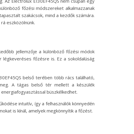
ség. Az Electrolux EI30EF45QS nem csupán egy
y különböző főzési módszereket alkalmazzanak
a tapasztalt szakácsok, mind a kezdők számára.
 rá eszközölnünk.
lkedőbb jellemzője a különböző főzési módok
r légkeveréses főzésre is. Ez a sokoldalúság
I30EF45QS belső terében több rács található,
 meg. A tágas belső tér mellett a készülék
y energiafogyasztással büszkélkedhet.
űködése intuitív, így a felhasználók könnyedén
okat is kínál, amelyek megkönnyítik a főzést.