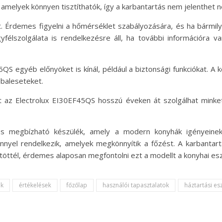
l, amelyek könnyen tisztíthatók, így a karbantartás nem jelenthet
t. Érdemes figyelni a hőmérséklet szabályozására, és ha bármilye
yfélszolgálata is rendelkezésre áll, ha további információra 
QS egyéb előnyöket is kínál, például a biztonsági funkciókat. A 
 baleseteket.
tt az Electrolux EI30EF45QS hosszú éveken át szolgálhat minket
s megbízható készülék, amely a modern konyhák igényeinek
nnyel rendelkezik, amelyek megkönnyítik a főzést. A karbantart
tél, érdemes alaposan megfontolni ezt a modellt a konyhai esz
ek
értékelések
főzőlap
használói tapasztalatok
háztartási e