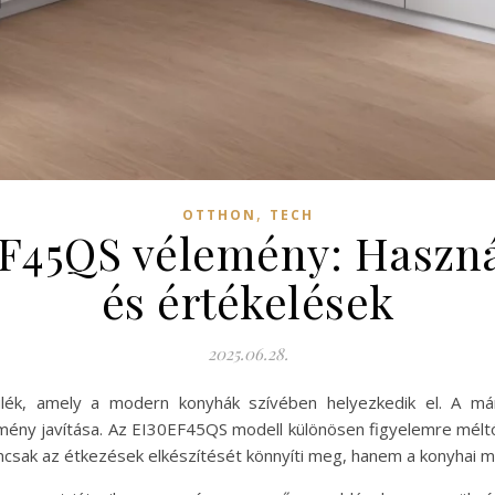
,
OTTHON
TECH
F45QS vélemény: Haszná
és értékelések
2025.06.28.
lék, amely a modern konyhák szívében helyezkedik el. A már
élmény javítása. Az EI30EF45QS modell különösen figyelemre méltó
mcsak az étkezések elkészítését könnyíti meg, hanem a konyhai m