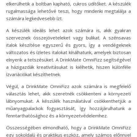
elkerülhetik a boltban kapható, cukros üdítőket. A készülék
rugalmassága lehetővé teszi, hogy mindenki megtalálja a
számára legkedvesebb ízt.
A készülék ideális lehet azok számára is, akik gyakran
szerveznek összejöveteleket vagy bulikat. A szénsavas
italok készítése egyszerű és gyors, így a vendégeknek
változatos és ízletes italokat kínálhatunk, amelyek biztosan
elnyerik a tetszésüket. A DrinkMate OmniFizz segítségével
a házigazdák kreativitásukat is kiélhetik, hiszen különféle
ízvariációkat készíthetnek.
Végül, a DrinkMate OmniFizz azok számára is megfelelő
választás lehet, akik szeretnék csökkenteni a környezeti
lábnyomukat. A készülék használatával csökkenthetjük a
műanyagpalackok fogyasztását, így hozzájárulhatunk a
fenntarthatósághoz és a környezetvédelemhez.
Összességében elmondható, hogy a DrinkMate OmniFizz
egy sokoldalú és praktikus eszköz, amely számos előnnyel