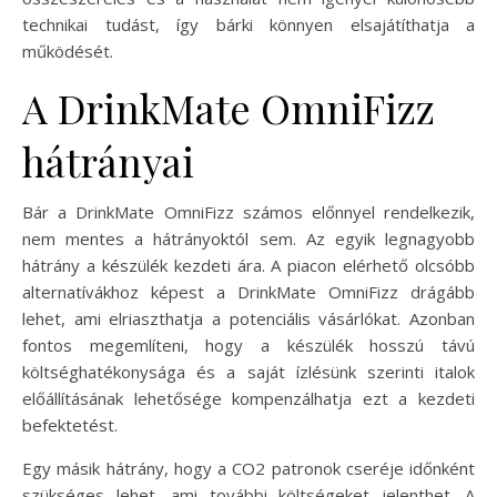
technikai tudást, így bárki könnyen elsajátíthatja a
működését.
A DrinkMate OmniFizz
hátrányai
Bár a DrinkMate OmniFizz számos előnnyel rendelkezik,
nem mentes a hátrányoktól sem. Az egyik legnagyobb
hátrány a készülék kezdeti ára. A piacon elérhető olcsóbb
alternatívákhoz képest a DrinkMate OmniFizz drágább
lehet, ami elriaszthatja a potenciális vásárlókat. Azonban
fontos megemlíteni, hogy a készülék hosszú távú
költséghatékonysága és a saját ízlésünk szerinti italok
előállításának lehetősége kompenzálhatja ezt a kezdeti
befektetést.
Egy másik hátrány, hogy a CO2 patronok cseréje időnként
szükséges lehet, ami további költségeket jelenthet. A