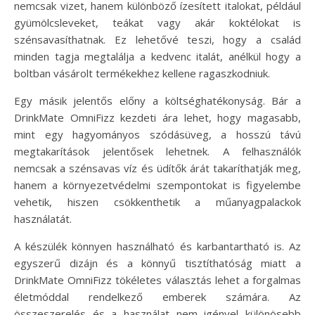
nemcsak vizet, hanem különböző ízesített italokat, például
gyümölcsleveket, teákat vagy akár koktélokat is
szénsavasíthatnak. Ez lehetővé teszi, hogy a család
minden tagja megtalálja a kedvenc italát, anélkül hogy a
boltban vásárolt termékekhez kellene ragaszkodniuk.
Egy másik jelentős előny a költséghatékonyság. Bár a
DrinkMate OmniFizz kezdeti ára lehet, hogy magasabb,
mint egy hagyományos szódásüveg, a hosszú távú
megtakarítások jelentősek lehetnek. A felhasználók
nemcsak a szénsavas víz és üdítők árát takaríthatják meg,
hanem a környezetvédelmi szempontokat is figyelembe
vehetik, hiszen csökkenthetik a műanyagpalackok
használatát.
A készülék könnyen használható és karbantartható is. Az
egyszerű dizájn és a könnyű tisztíthatóság miatt a
DrinkMate OmniFizz tökéletes választás lehet a forgalmas
életmóddal rendelkező emberek számára. Az
összeszerelés és a használat nem igényel különösebb