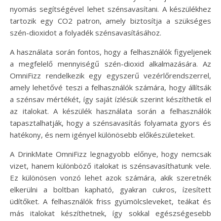
nyomás segítségével lehet szénsavasítani. A készülékhez
tartozik egy CO2 patron, amely biztosítja a szükséges
szén-dioxidot a folyadék szénsavasításához.
A használata során fontos, hogy a felhasználók figyeljenek
a megfelelő mennyiségű szén-dioxid alkalmazására. Az
OmniFizz rendelkezik egy egyszerű vezérlőrendszerrel,
amely lehetővé teszi a felhasználók számára, hogy állítsák
a szénsav mértékét, így saját ízlésük szerint készíthetik el
az italokat. A készülék használata során a felhasználók
tapasztalhatják, hogy a szénsavasítás folyamata gyors és
hatékony, és nem igényel különösebb előkészületeket.
A DrinkMate OmniFizz legnagyobb előnye, hogy nemcsak
vizet, hanem különböző italokat is szénsavasíthatunk vele.
Ez különösen vonzó lehet azok számára, akik szeretnék
elkerülni a boltban kapható, gyakran cukros, ízesített
üdítőket. A felhasználók friss gyümölcsleveket, teákat és
más italokat készíthetnek, így sokkal egészségesebb