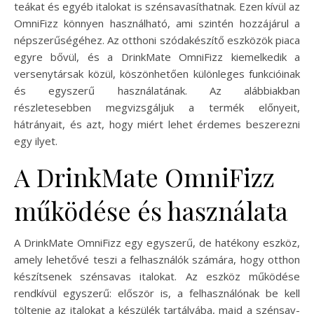
teákat és egyéb italokat is szénsavasíthatnak. Ezen kívül az
OmniFizz könnyen használható, ami szintén hozzájárul a
népszerűségéhez. Az otthoni szódakészítő eszközök piaca
egyre bővül, és a DrinkMate OmniFizz kiemelkedik a
versenytársak közül, köszönhetően különleges funkcióinak
és egyszerű használatának. Az alábbiakban
részletesebben megvizsgáljuk a termék előnyeit,
hátrányait, és azt, hogy miért lehet érdemes beszerezni
egy ilyet.
A DrinkMate OmniFizz
működése és használata
A DrinkMate OmniFizz egy egyszerű, de hatékony eszköz,
amely lehetővé teszi a felhasználók számára, hogy otthon
készítsenek szénsavas italokat. Az eszköz működése
rendkívül egyszerű: először is, a felhasználónak be kell
töltenie az italokat a készülék tartályába, majd a szénsav-