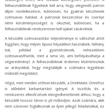
felhasználóknak figyelniük kell arra, hogy elegendő patron
álljon rendelkezésre, különösen, ha gyakran készítenek
szénsavas italokat. A patronok beszerzése és cseréje
némi körülményességet is okozhat, különösen, ha a
felhasználóknak rendszeresen kell újakat vásárolniuk.
A készülék szénsavasítási teljesítménye is változhat attól
függően, hogy milyen típusú folyadékot használunk. Néhány
ital, például a gyümölcslevek, nehezebben
szénsavasíthatók, mint a sima víz, ami befolyásolhatja a
végeredményt. A felhasználóknak érdemes kísérletezniük
az arányokkal, hogy megtalálják a számukra legjobban
működő megoldást.
Végül, mint minden otthoni készülék, a DrinkMate OmniFizz
is időnként karbantartást igényel. A tisztítás és a
rendszeres ellenőrzések elengedhetetlenek ahhoz, hogy a
készülék hosszú távon is jól működjön. Azok számára, akik
nem szívesen foglalkoznak az ilyen jellegű feladatokkal, ez