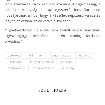
jár a szénsavas italok kedvelői számára. A rugalmasság, a
költséghatékonyság és az egyszerű használat mind
hozzájárulnak ahhoz, hogy a készülék népszerű választás
legyen az otthoni italok kedvelői körében.
*Figyelmeztetés: Ez a cikk nem számít orvosi tanácsnak.
Egészségügyi probléma esetén mindig forduljon
orvoshoz.*
befektetés
drinkmate
fenntarthatóság
innováció
ital készítés
konyhai eszközök
omniFizz
szénsavas víz
termékértékelés
vélemény
SZÓLJ HOZZÁ