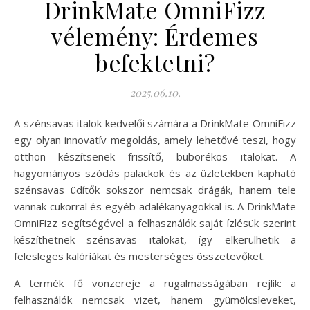
DrinkMate OmniFizz
vélemény: Érdemes
befektetni?
2025.06.10.
A szénsavas italok kedvelői számára a DrinkMate OmniFizz
egy olyan innovatív megoldás, amely lehetővé teszi, hogy
otthon készítsenek frissítő, buborékos italokat. A
hagyományos szódás palackok és az üzletekben kapható
szénsavas üdítők sokszor nemcsak drágák, hanem tele
vannak cukorral és egyéb adalékanyagokkal is. A DrinkMate
OmniFizz segítségével a felhasználók saját ízlésük szerint
készíthetnek szénsavas italokat, így elkerülhetik a
felesleges kalóriákat és mesterséges összetevőket.
A termék fő vonzereje a rugalmasságában rejlik: a
felhasználók nemcsak vizet, hanem gyümölcsleveket,