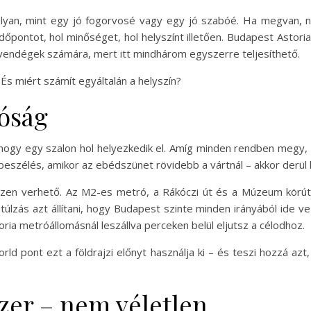
 olyan, mint egy jó fogorvosé vagy egy jó szabóé. Ha megvan,
pontot, hol minőséget, hol helyszínt illetően. Budapest Astori
vendégek számára, mert itt mindhárom egyszerre teljesíthető.
És miért számít egyáltalán a helyszín?
óság
, hogy egy szalon hol helyezkedik el. Amíg minden rendben megy,
szélés, amikor az ebédszünet rövidebb a vártnál – akkor derül ki
zen verhető. Az M2-es metró, a Rákóczi út és a Múzeum körú
lzás azt állítani, hogy Budapest szinte minden irányából ide ve
toria metróállomásnál leszállva perceken belül eljutsz a célodhoz.
d pont ezt a földrajzi előnyt használja ki – és teszi hozzá azt
zer – nem véletlen