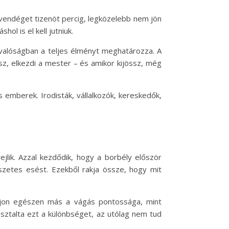
vendéget tizenöt percig, legközelebb nem jön
l is el kell jutniuk.
a valóságban a teljes élményt meghatározza. A
sz, elkezdi a mester – és amikor kijössz, még
emberek. Irodisták, vállalkozók, kereskedők,
lik. Azzal kezdődik, hogy a borbély először
észetes esést. Ezekből rakja össze, hogy mit
hajon egészen más a vágás pontossága, mint
ztalta ezt a különbséget, az utólag nem tud