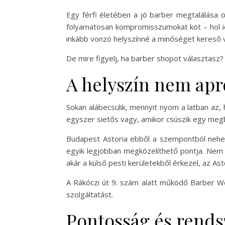
Egy férfi életében a jó barber megtalálása
folyamatosan kompromisszumokat köt – hol idő
inkább vonzó helyszínné a minőséget kereső 
De mire figyelj, ha barber shopot választasz? 
A helyszín nem apr
Sokan alábecsülik, mennyit nyom a latban az
egyszer sietős vagy, amikor csúszik egy megbe
Budapest Astoria ebből a szempontból nehe
egyik legjobban megközelíthető pontja. Nem tú
akár a külső pesti kerületekből érkezel, az As
A Rákóczi út 9. szám alatt működő Barber Worl
szolgáltatást.
Pontosság és rends