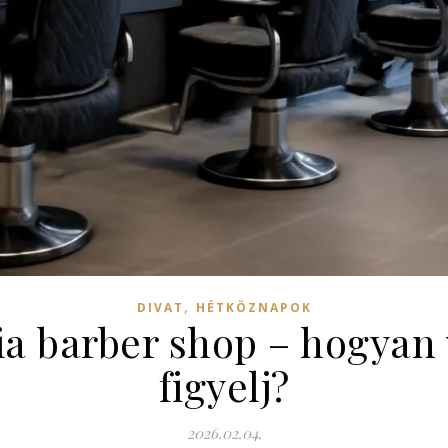
,
DIVAT
HÉTKÖZNAPOK
a barber shop – hogyan 
figyelj?
2026.02.04.