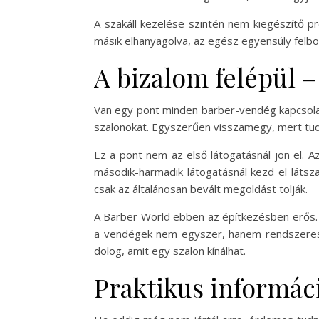
A szakáll kezelése szintén nem kiegészítő pro
másik elhanyagolva, az egész egyensúly felbor
A bizalom felépül 
Van egy pont minden barber-vendég kapcsolat
szalonokat. Egyszerűen visszamegy, mert tudj
Ez a pont nem az első látogatásnál jön el. 
második-harmadik látogatásnál kezd el látsza
csak az általánosan bevált megoldást tolják.
A Barber World ebben az építkezésben erős. A
a vendégek nem egyszer, hanem rendszeresen
dolog, amit egy szalon kínálhat.
Praktikus informác