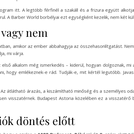
gram itt. A legtöbb férfinél a szakáll és a frizura együtt alko
ul. A Barber World borbélyai ezt egységként kezelik, nem két kül
– vagy nem
ban, amikor az ember abbahagyja az összehasonlítgatást. Nem 
a, mi várja.
Az első alkalom még ismerkedés – kiderül, hogyan dolgoznak, mi 
ni, hogy emlékeznek-e rád. Tudják-e, mit kértél legutóbb. Java
z átlátható árazás, a kiszámítható minőség és a személyes odaf
 visszatérnek. Budapest Astoria közelében ez a visszatérő b
iók döntés előtt