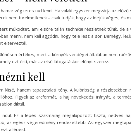
 hamar végzetes tud lenni. Ha valaki egyszer megvárja az előző 
k nem türelmetlenek – csak tudják, hogy az idejük véges, és másho
zert működtet, ami elsőre talán technikai részletnek tűnik, de 
ban menni, nem kell aggódni, hogy tele lesz a sor. Bemégy, leül
t elterveztél.
lönösen értékes, mert a környék vendégei általában nem ráérős 
amely ezt érti, már az első látogatáskor előnyt szerez.
nézni kell
lisé, hanem tapasztalati tény. A különbség a részletekben rej
óhoz. Figyeli az arcformát, a haj növekedési irányát, a term
ablon diktál.
indul. Ez a lépés szakmailag megalapozott: tiszta, nedves 
ább, az egész végeredmény rendezettebb. Aki egyszer megtapas
 ezt a lépést.