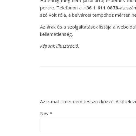
Ha eddig még nem jártál arra, érdemes tudn
percre. Telefonon a
+36 1 611 0878
-as szám
szó volt róla, a belvárosi tempóhoz mérten ne
Az árak és a szolgáltatások listája a webold
kellemetlenség.
Képünk illusztráció.
Az e-mail címet nem tesszük közzé.
A kötele
Név
*