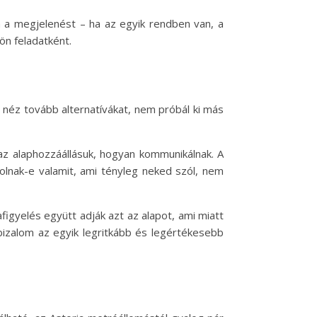
tja a megjelenést – ha az egyik rendben van, a
ön feladatként.
néz tovább alternatívákat, nem próbál ki más
az alaphozzáállásuk, hogyan kommunikálnak. A
solnak-e valamit, ami tényleg neked szól, nem
igyelés együtt adják azt az alapot, ami miatt
izalom az egyik legritkább és legértékesebb