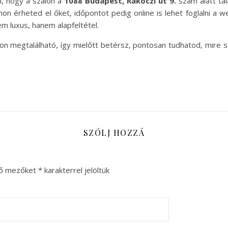
i, hogy a szalon a
1088 Budapest, Rákóczi út 9.
szám alatt tal
on érheted el őket, időpontot pedig online is lehet foglalni a w
m luxus, hanem alapfeltétel.
alon megtalálható, így mielőtt betérsz, pontosan tudhatod, mire 
SZÓLJ HOZZÁ
ző mezőket
*
karakterrel jelöltük