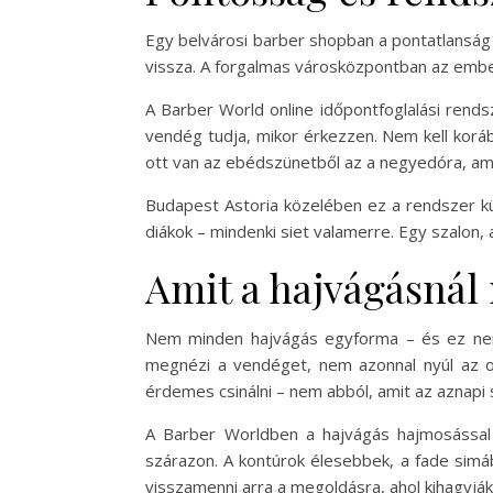
Egy belvárosi barber shopban a pontatlanság
vissza. A forgalmas városközpontban az embere
A Barber World online időpontfoglalási rends
vendég tudja, mikor érkezzen. Nem kell koráb
ott van az ebédszünetből az a negyedóra, ami
Budapest Astoria közelében ez a rendszer kü
diákok – mindenki siet valamerre. Egy szalon, 
Amit a hajvágásnál 
Nem minden hajvágás egyforma – és ez nem k
megnézi a vendéget, nem azonnal nyúl az oll
érdemes csinálni – nem abból, amit az aznapi s
A Barber Worldben a hajvágás hajmosással 
szárazon. A kontúrok élesebbek, a fade sim
visszamenni arra a megoldásra, ahol kihagyják