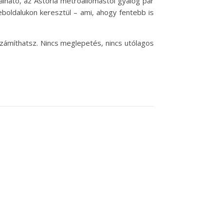
álható, az Astoria metróállomástól gyalog pár
eboldalukon keresztül – ami, ahogy fentebb is
számíthatsz. Nincs meglepetés, nincs utólagos