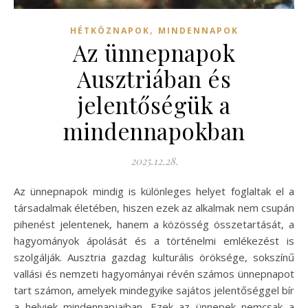
,
HÉTKÖZNAPOK
MINDENNAPOK
Az ünnepnapok
Ausztriában és
jelentőségük a
mindennapokban
2025.12.28.
Az ünnepnapok mindig is különleges helyet foglaltak el a
társadalmak életében, hiszen ezek az alkalmak nem csupán
pihenést jelentenek, hanem a közösség összetartását, a
hagyományok ápolását és a történelmi emlékezést is
szolgálják. Ausztria gazdag kulturális öröksége, sokszínű
vallási és nemzeti hagyományai révén számos ünnepnapot
tart számon, amelyek mindegyike sajátos jelentőséggel bír
a helyiek mindennapjaiban. Ezek az ünnepek nemcsak a