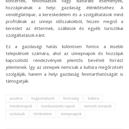
koncertek, felvonulások vagy kulturális események,
hozzájárulnak a helyi gazdaság élénkítéséhez. A
vendéglátóipar, a kereskedelem és a szolgáltatások mind
profitálnak az ünnepi időszakokból, hiszen megnő a
kereslet az éttermek, szállások és egyéb turisztikai
szolgáltatások iránt.
Ez a gazdasági hatás különösen fontos a kisebb
települések számára, ahol az ünnepnapok és hozzájuk
kapcsolódó rendezvények jelentős bevételi forrást
jelentenek. Így az ünnepek nemcsak a kultúra megőrzését
szolgálják, hanem a helyi gazdaság fenntarthatóságát is
támogatják.
ausztria
hagyományok
közösség
kultúra
mindennapok
munkaszüneti napok
nemzeti ünnepek
szokások
történelem
ünnepnapok