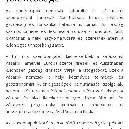
Az ünnepnapok nemcsak kulturális és társadalmi
szempontból fontosak Ausztriában, hanem jelentős
gazdasági és turisztikai hatással is bírnak. Az ország
számos ünnepe és fesztiválja vonzza a turistákat, akik
kíváncsiak a helyi hagyományokra és szeretnék átélni a
különleges ünnepi hangulatot.
A turizmus szempontjából kiemelkedőek a karácsonyi
vásárok, amelyek Európa-szerte híresek, és Ausztriában
különösen gazdag kínálattal várják a látogatókat. Ezek a
vásárok nemcsak a helyi kézműves termékek és
gasztronómiai különlegességek bemutatását szolgálják,
hanem a téli turizmus fellendítésének is fontos eszközei. A
városok és falvak ilyenkor különleges díszbe öltöznek, és
változatos programokat kínálnak a családoknak, ami
hosszabb tartózkodásra ösztönzi a turistákat.
Az ünnepnapok köré szerveződő rendezvények, például