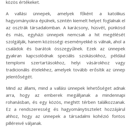
közös értékeket.
A vallási ünnepek, amelyek főként a katolikus
hagyományokra épülnek, szintén kiemelt helyet foglalnak el
az osztrák társadalomban. A karácsony, húsvét, pünkösd
és más, egyházi ünnepek nemcsak a hit megélését
szolgálják, hanem közösségi eseményekké is válnak, ahol a
családok és barátok összegyűlnek. Ezek az ünnepek
gyakran kapcsolódnak speciális szokásokhoz, például
templomi szertartásokhoz, helyi vásárokhoz vagy
tradicionális ételekhez, amelyek tovább erősítik az ünnep
jelentőségét.
Mind az állami, mind a vallási ünnepek lehetőséget adnak
arra, hogy az emberek megálljanak a mindennapi
rohanásban, és egy közös, meghitt térben találkozzanak.
Ez a rendszeresség és hagyománytisztelet hozzájárul
ahhoz, hogy az ünnepek a társadalmi kohézió fontos
pilléreivé váljanak.