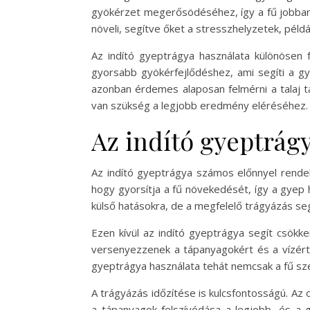
gyökérzet megerősödéséhez, így a fű jobban t
növeli, segítve őket a stresszhelyzetek, péld
Az indító gyeptrágya használata különösen f
gyorsabb gyökérfejlődéshez, ami segíti a gy
azonban érdemes alaposan felmérni a talaj t
van szükség a legjobb eredmény eléréséhez.
Az indító gyeptrág
Az indító gyeptrágya számos előnnyel rende
hogy gyorsítja a fű növekedését, így a gyep 
külső hatásokra, de a megfelelő trágyázás s
Ezen kívül az indító gyeptrágya segít csök
versenyezzenek a tápanyagokért és a vízért.
gyeptrágya használata tehát nemcsak a fű szé
A trágyázás időzítése is kulcsfontosságú. Az 
a tápanyagok felszívódása a legjobb, és a 