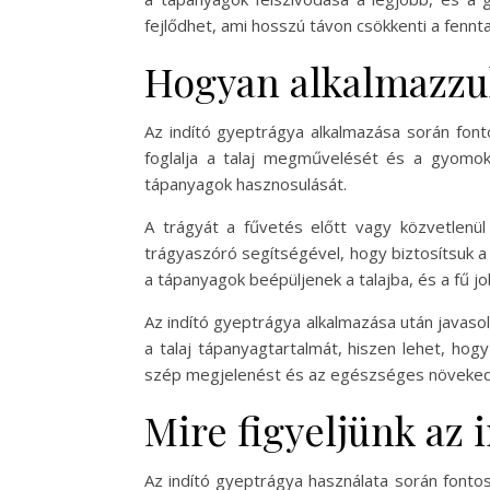
fejlődhet, ami hosszú távon csökkenti a fennta
Hogyan alkalmazzuk
Az indító gyeptrágya alkalmazása során font
foglalja a talaj megművelését és a gyomok e
tápanyagok hasznosulását.
A trágyát a fűvetés előtt vagy közvetlenül
trágyaszóró segítségével, hogy biztosítsuk 
a tápanyagok beépüljenek a talajba, és a fű job
Az indító gyeptrágya alkalmazása után javasol
a talaj tápanyagtartalmát, hiszen lehet, ho
szép megjelenést és az egészséges növeked
Mire figyeljünk az 
Az indító gyeptrágya használata során fontos