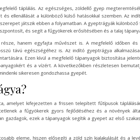
egfelelő táplálás. Az egészséges, zöldellő gyep megteremtésé
t és ellenállását a különböző külső hatásokkal szemben. Az indí
csszerepet játszik ebben a folyamatban. A gyeptrágyák különböző fa
pontosít, és segít a fűgyökerek erősítésében és a talaj tápany
 része, hanem egyfajta művészet is. A megfelelő időben é
hosszú távú egészségéhez is. Az indító gyeptrágya alkalmazás
enntartására. Ezen kívül a megfelelő tápanyagok biztosítása je
anyagokért és a vízért. A következőkben részletesen bemutatju
 mindenki sikeresen gondozhassa gyepét.
rágya?
a, amelyet kifejezetten a frissen telepített fűtípusok táplálás
tetlenek a fűgyökerek gyors fejlődéséhez és a növények álta
ban gazdagok, ezek a tápanyagok segítik a gyepet az első szak
sabb eleme, hiszen elősegíti a zöld szín kialakulását és a levé