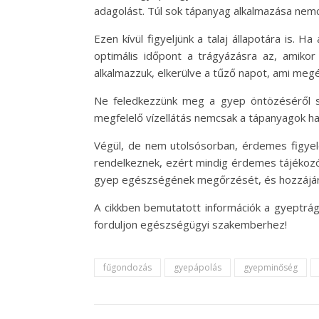
adagolást. Túl sok tápanyag alkalmazása nemc
Ezen kívül figyeljünk a talaj állapotára is.
optimális időpont a trágyázásra az, amikor
alkalmazzuk, elkerülve a tűző napot, ami meg
Ne feledkezzünk meg a gyep öntözéséről s
megfelelő vízellátás nemcsak a tápanyagok has
Végül, de nem utolsósorban, érdemes figyele
rendelkeznek, ezért mindig érdemes tájékozó
gyep egészségének megőrzését, és hozzájár
A cikkben bemutatott információk a gyeptrá
forduljon egészségügyi szakemberhez!
fűgondozás
gyepápolás
gyepminőség