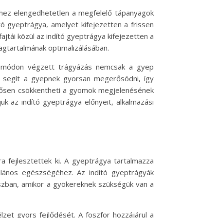
hez elengedhetetlen a megfelelő tápanyagok
tó gyeptrágya, amelyet kifejezetten a frissen
jtái közül az indító gyeptrágya kifejezetten a
agtartalmának optimalizálásában.
s módon végzett trágyázás nemcsak a gyep
a segít a gyepnek gyorsan megerősödni, így
lentősen csökkentheti a gyomok megjelenésének
k az indító gyeptrágya előnyeit, alkalmazási
ára fejlesztettek ki. A gyeptrágya tartalmazza
lános egészségéhez. Az indító gyeptrágyák
aszban, amikor a gyökereknek szükségük van a
lzet gyors fejlődését. A foszfor hozzájárul a