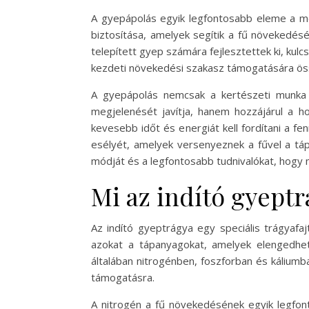
A gyepápolás egyik legfontosabb eleme a m
biztosítása, amelyek segítik a fű növekedésé
telepített gyep számára fejlesztettek ki, kul
kezdeti növekedési szakasz támogatására össz
A gyepápolás nemcsak a kertészeti munka
megjelenését javítja, hanem hozzájárul a 
kevesebb időt és energiát kell fordítani a f
esélyét, amelyek versenyeznek a fűvel a táp
módját és a legfontosabb tudnivalókat, hogy
Mi az indító gyept
Az indító gyeptrágya egy speciális trágyafajt
azokat a tápanyagokat, amelyek elengedhe
általában nitrogénben, foszforban és kálium
támogatásra.
A nitrogén a fű növekedésének egyik legfonto