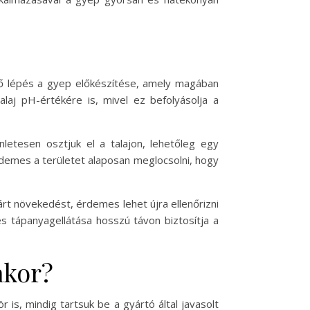
lső lépés a gyep előkészítése, amely magában
alaj pH-értékére is, mivel ez befolyásolja a
letesen osztjuk el a talajon, lehetőleg egy
demes a területet alaposan meglocsolni, hogy
árt növekedést, érdemes lehet újra ellenőrizni
s tápanyagellátása hosszú távon biztosítja a
akor?
is, mindig tartsuk be a gyártó által javasolt