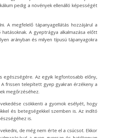
 kálium pedig a növények ellenálló képességét
ni. A megfelelő tápanyagellátás hozzájárul a
ő hatásoknak. A gyeptrágya alkalmazása előtt
ilyen arányban és milyen típusú tápanyagokra
s egészségére. Az egyik legfontosabb előny,
 A frissen telepített gyep gyakran érzékeny a
ének megőrzéséhez.
növekedése csökkenti a gyomok esélyét, hogy
őkkel és betegségekkel szemben is. Az indító
gészségéhez is.
növekedni, de még nem érte el a csúcsot. Ekkor
alkalmazásával a gyep gyorsan és hatékonyan