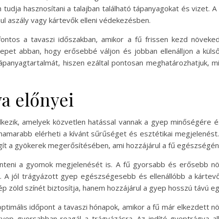
udja hasznosítani a talajban található tápanyagokat és vizet. A
ául aszály vagy kártevők elleni védekezésben.
ontos a tavaszi időszakban, amikor a fű frissen kezd növeked
epet abban, hogy erősebbé váljon és jobban ellenálljon a küls
ápanyagtartalmát, hiszen ezáltal pontosan meghatározhatjuk, m
ya előnyei
lkezik, amelyek közvetlen hatással vannak a gyep minőségére é
hamarabb elérheti a kívánt sűrűséget és esztétikai megjelenést.
egít a gyökerek megerősítésében, ami hozzájárul a fű egészség
kenteni a gyomok megjelenését is. A fű gyorsabb és erősebb 
 A jól trágyázott gyep egészségesebb és ellenállóbb a kártev
p zöld színét biztosítja, hanem hozzájárul a gyep hosszú távú e
optimális időpont a tavaszi hónapok, amikor a fű már elkezdett 
gyep gyorsabban reagál a trágyázásra. Az indító gyeptrágya 