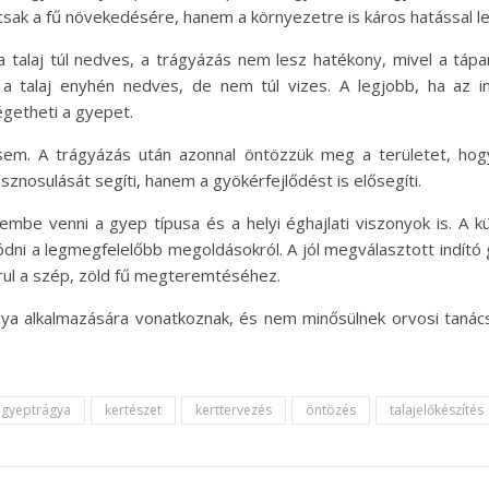
sak a fű növekedésére, hanem a környezetre is káros hatással le
 Ha a talaj túl nedves, a trágyázás nem lesz hatékony, mivel a t
 a talaj enyhén nedves, de nem túl vizes. A legjobb, ha az 
égetheti a gyepet.
em. A trágyázás után azonnal öntözzük meg a területet, hogy
znosulását segíti, hanem a gyökérfejlődést is elősegíti.
mbe venni a gyep típusa és a helyi éghajlati viszonyok is. A k
dni a legmegfelelőbb megoldásokról. A jól megválasztott indító 
ul a szép, zöld fű megteremtéséhez.
gya alkalmazására vonatkoznak, és nem minősülnek orvosi taná
gyeptrágya
kertészet
kerttervezés
öntözés
talajelőkészítés