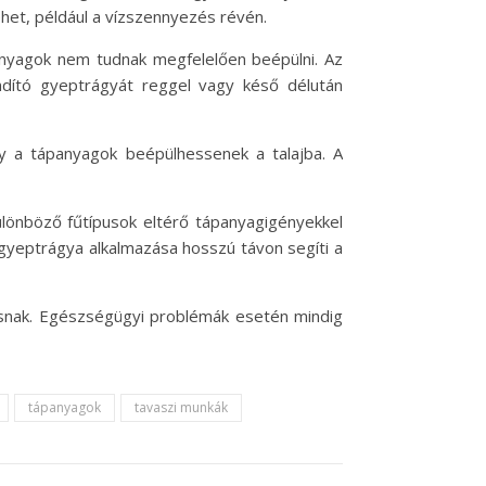
het, például a vízszennyezés révén.
ápanyagok nem tudnak megfelelően beépülni. Az
indító gyeptrágyát reggel vagy késő délután
 a tápanyagok beépülhessenek a talajba. A
ülönböző fűtípusok eltérő tápanyagigényekkel
gyeptrágya alkalmazása hosszú távon segíti a
csnak. Egészségügyi problémák esetén mindig
tápanyagok
tavaszi munkák