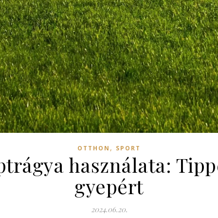
,
OTTHON
SPORT
ptrágya használata: Tipp
gyepért
2024.06.20.