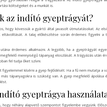
rtási költségeket és a munkát is.
 az indító gyeptrágyát?
os, hogy kövessük a gyártó által javasolt útmutatásokat. Az e
ltávolítását. A talaj előkészítése során érdemes figyelni a t
 utána érdemes alkalmazni. A legjobb, ha a gyeptrágyát egyen
a megfelelő mennyiségű tápanyag eloszlását. A trágyázás után ér
ban fel tudja őket szívni.
t figyelemmel kísérni a gyep fejlődését. Ha a fű nem mutatja a v
gy más tápanyagokra is szükség van. A gyep megfelelő ápolása é
ést.
indító gyeptrágya használat
, hogy néhány alapvető szempontot figyelembe vegyünk. Először 