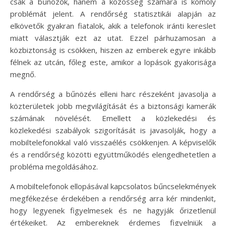
csak a bűnözők, hanem a közösség számára is komoly
problémát jelent. A rendőrség statisztikái alapján az
elkövetők gyakran fiatalok, akik a telefonok iránti kereslet
miatt választják ezt az utat. Ezzel párhuzamosan a
közbiztonság is csökken, hiszen az emberek egyre inkább
félnek az utcán, főleg este, amikor a lopások gyakorisága
megnő.
A rendőrség a bűnözés elleni harc részeként javasolja a
közterületek jobb megvilágítását és a biztonsági kamerák
számának növelését. Emellett a közlekedési és
közlekedési szabályok szigorítását is javasolják, hogy a
mobiltelefonokkal való visszaélés csökkenjen. A képviselők
és a rendőrség közötti együttműködés elengedhetetlen a
probléma megoldásához.
A mobiltelefonok ellopásával kapcsolatos bűncselekmények
megfékezése érdekében a rendőrség arra kér mindenkit,
hogy legyenek figyelmesek és ne hagyják őrizetlenül
értékeiket. Az embereknek érdemes figyelniük a