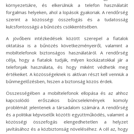
környezetükre, és elkerülniük a telefon használatát
forgalmas helyeken, ahol a lopások gyakoriak. A rendőrség
szerint a közösségi összefogás és a tudatosság
kulcsfontosságú a bűnözés csökkentésében.
A jövőbeni intézkedések között szerepel a fiatalok
oktatása is a bűnözés következményeiről, valamint a
mobiltelefonok biztonságos használatáról. A rendőrség
célja, hogy a fiatalok tudják, milyen kockázatokkal jár a
telefonjaik használata, és hogy miként védhetik meg
értékeiket. A közösségeknek is aktívan részt kell venniük a
bűnmegelőzésben, hiszen a biztonság közös érdek.
Összességében a mobiltelefonok ellopása és az ahhoz
kapcsolódó erőszakos bűncselekmények komoly
problémát jelentenek a társadalom számára. A rendőrség
és a politikai képviselők közötti együttműködés, valamint a
közösségi összefogás elengedhetetlen a helyzet
javításához és a közbiztonság növeléséhez. A cél az, hogy