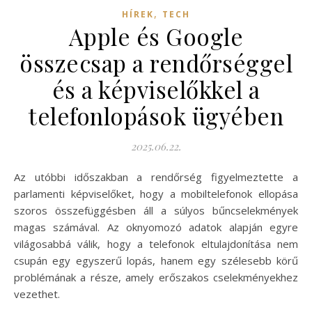
,
HÍREK
TECH
Apple és Google
összecsap a rendőrséggel
és a képviselőkkel a
telefonlopások ügyében
2025.06.22.
Az utóbbi időszakban a rendőrség figyelmeztette a
parlamenti képviselőket, hogy a mobiltelefonok ellopása
szoros összefüggésben áll a súlyos bűncselekmények
magas számával. Az oknyomozó adatok alapján egyre
világosabbá válik, hogy a telefonok eltulajdonítása nem
csupán egy egyszerű lopás, hanem egy szélesebb körű
problémának a része, amely erőszakos cselekményekhez
vezethet.