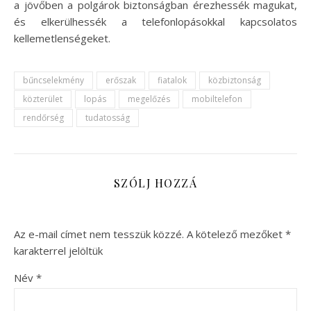
a jövőben a polgárok biztonságban érezhessék magukat,
és elkerülhessék a telefonlopásokkal kapcsolatos
kellemetlenségeket.
bűncselekmény
erőszak
fiatalok
közbiztonság
közterület
lopás
megelőzés
mobiltelefon
rendőrség
tudatosság
SZÓLJ HOZZÁ
Az e-mail címet nem tesszük közzé.
A kötelező mezőket
*
karakterrel jelöltük
Név
*