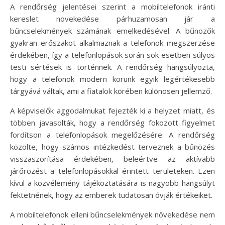
A rendőrség jelentései szerint a mobiltelefonok iránti
kereslet növekedése párhuzamosan jár a
bűncselekmények számának emelkedésével. A bűnözők
gyakran erőszakot alkalmaznak a telefonok megszerzése
érdekében, így a telefonlopások során sok esetben súlyos
testi sértések is történnek. A rendőrség hangsúlyozta,
hogy a telefonok modern korunk egyik legértékesebb
tárgyává váltak, ami a fiatalok körében különösen jellemző.
A képviselők aggodalmukat fejezték ki a helyzet miatt, és
többen javasolták, hogy a rendőrség fokozott figyelmet
fordítson a telefonlopások megelőzésére. A rendőrség
közölte, hogy számos intézkedést terveznek a bűnözés
visszaszorítása érdekében, beleértve az aktívabb
járőrözést a telefonlopásokkal érintett területeken. Ezen
kívül a közvélemény tájékoztatására is nagyobb hangsúlyt
fektetnének, hogy az emberek tudatosan óvják értékeiket.
A mobiltelefonok elleni bűncselekmények növekedése nem