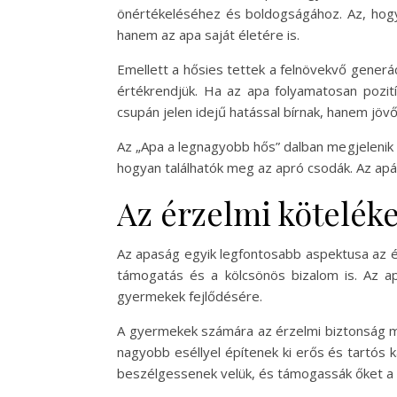
önértékeléséhez és boldogságához. Az, hogy
hanem az apa saját életére is.
Emellett a hősies tettek a felnövekvő generác
értékrendjük. Ha az apa folyamatosan pozit
csupán jelen idejű hatással bírnak, hanem jövő
Az „Apa a legnagyobb hős” dalban megjelenik 
hogyan találhatók meg az apró csodák. Az apá
Az érzelmi köteléke
Az apaság egyik legfontosabb aspektusa az ér
támogatás és a kölcsönös bizalom is. Az ap
gyermekek fejlődésére.
A gyermekek számára az érzelmi biztonság me
nagyobb eséllyel építenek ki erős és tartós 
beszélgessenek velük, és támogassák őket a 