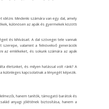
t idézni. Mindenki számára van egy dal, amely
elékek, különösen az apák és gyermekek közötti
eit és kihívásait. A dal szövegei tele vannak
t szerepe, valamint a felnövekvő generációk
ézni az emlékeket, és sokunk számára az apák
a életünket, és milyen hatással volt ránk? A
 különleges kapcsolatnak a lényegét képezik.
édelmezői, hanem tanítók, támogató barátok és
alád anyagi jólétének biztosítása, hanem a