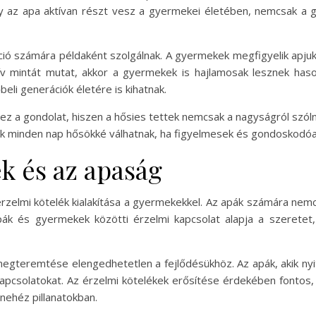
 az apa aktívan részt vesz a gyermekei életében, nemcsak a 
ió számára példaként szolgálnak. A gyermekek megfigyelik apjuk 
ív mintát mutat, akkor a gyermekek is hajlamosak lesznek haso
beli generációk életére is kihatnak.
ez a gondolat, hiszen a hősies tettek nemcsak a nagyságról szóln
k minden nap hősökké válhatnak, ha figyelmesek és gondoskodóak
k és az apaság
zelmi kötelék kialakítása a gyermekekkel. Az apák számára nemcsa
ák és gyermekek közötti érzelmi kapcsolat alapja a szeretet,
gteremtése elengedhetetlen a fejlődésükhöz. Az apák, akik ny
kapcsolatokat. Az érzelmi kötelékek erősítése érdekében fontos,
nehéz pillanatokban.