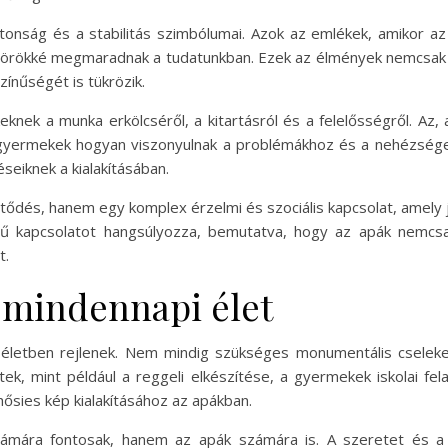
nság és a stabilitás szimbólumai. Azok az emlékek, amikor az a
, örökké megmaradnak a tudatunkban. Ezek az élmények nemcsak 
ínűségét is tükrözik.
nek a munka erkölcséről, a kitartásról és a felelősségről. Az, 
gyermekek hogyan viszonyulnak a problémákhoz és a nehézségek
eiknek a kialakításában.
tődés, hanem egy komplex érzelmi és szociális kapcsolat, amely 
tű kapcsolatot hangsúlyozza, bemutatva, hogy az apák nemcsak
t.
a mindennapi élet
 életben rejlenek. Nem mindig szükséges monumentális cselek
tek, mint például a reggeli elkészítése, a gyermekek iskolai fel
ősies kép kialakításához az apákban.
mára fontosak, hanem az apák számára is. A szeretet és a 