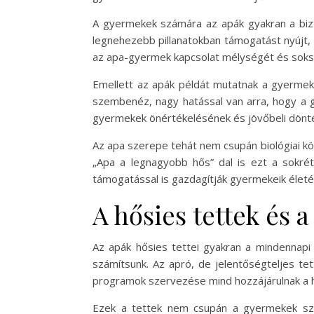
A gyermekek számára az apák gyakran a bizto
legnehezebb pillanatokban támogatást nyújt
az apa-gyermek kapcsolat mélységét és soksz
Emellett az apák példát mutatnak a gyermekek
szembenéz, nagy hatással van arra, hogy a 
gyermekek önértékelésének és jövőbeli döntés
Az apa szerepe tehát nem csupán biológiai kö
„Apa a legnagyobb hős” dal is ezt a sokré
támogatással is gazdagítják gyermekeik életé
A hősies tettek és 
Az apák hősies tettei gyakran a mindennapi
számítsunk. Az apró, de jelentőségteljes tet
programok szervezése mind hozzájárulnak a h
Ezek a tettek nem csupán a gyermekek szá