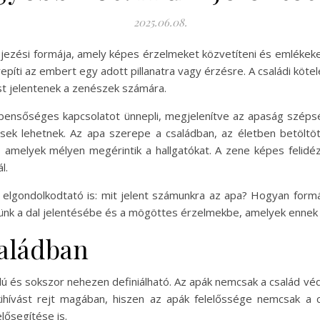
2025.06.08.
ejezési formája, amely képes érzelmeket közvetíteni és emlékeke
repíti az embert egy adott pillanatra vagy érzésre. A családi köt
ást jelentenek a zenészek számára.
bensőséges kapcsolatot ünnepli, megjelenítve az apaság szépség
ek lehetnek. Az apa szerepe a családban, az életben betöltöt
, amelyek mélyen megérintik a hallgatókat. A zene képes felid
l.
lgondolkodtató is: mit jelent számunkra az apa? Hogyan formált
k a dal jelentésébe és a mögöttes érzelmekbe, amelyek ennek a
saládban
lú és sokszor nehezen definiálható. Az apák nemcsak a család v
hívást rejt magában, hiszen az apák felelőssége nemcsak a cs
lősegítése is.