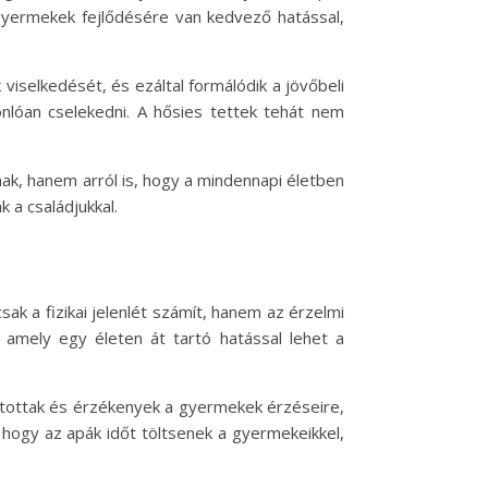
gyermekek fejlődésére van kedvező hatással,
viselkedését, és ezáltal formálódik a jövőbeli
nlóan cselekedni. A hősies tettek tehát nem
ak, hanem arról is, hogy a mindennapi életben
 a családjukkal.
k a fizikai jelenlét számít, hanem az érzelmi
 amely egy életen át tartó hatással lehet a
itottak és érzékenyek a gyermekek érzéseire,
 hogy az apák időt töltsenek a gyermekeikkel,