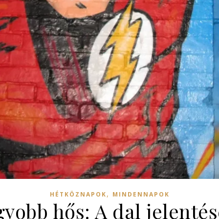
,
HÉTKÖZNAPOK
MINDENNAPOK
yobb hős: A dal jelenté