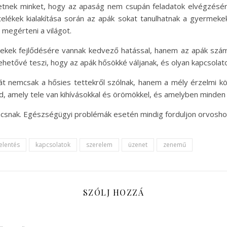
nek minket, hogy az apaság nem csupán feladatok elvégzéséről
telékek kialakítása során az apák sokat tanulhatnak a gyermekek
 megérteni a világot.
ekek fejlődésére vannak kedvező hatással, hanem az apák számá
hetővé teszi, hogy az apák hősökké váljanak, és olyan kapcsolato
t nemcsak a hősies tettekről szólnak, hanem a mély érzelmi k
nd, amely tele van kihívásokkal és örömökkel, és amelyben minden 
ácsnak. Egészségügyi problémák esetén mindig forduljon orvosho
jelentés
kapcsolatok
szerelem
üzenet
zenemű
SZÓLJ HOZZÁ