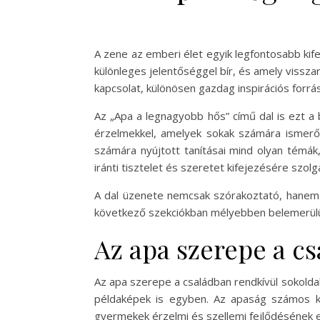
A zene az emberi élet egyik legfontosabb kif
különleges jelentőséggel bír, és amely vissza
kapcsolat, különösen gazdag inspirációs forr
Az „Apa a legnagyobb hős” című dal is ezt a 
érzelmekkel, amelyek sokak számára ismerős
számára nyújtott tanításai mind olyan témák
iránti tisztelet és szeretet kifejezésére szolgá
A dal üzenete nemcsak szórakoztató, hanem e
következő szekciókban mélyebben belemerülün
Az apa szerepe a c
Az apa szerepe a családban rendkívül sokolda
példaképek is egyben. Az apaság számos ki
gyermekek érzelmi és szellemi fejlődésének e