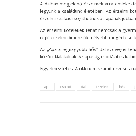
A dalban megjelenő érzelmek arra emlékeztet
legyünk a családunk életében. Az érzelmi kö
érzelmi reakciói segíthetnek az apának jobban
Az érzelmi kötelékek tehát nemcsak a gyerm
rejlő érzelmi dimenziók mélyebb megértése le
Az „Apa a legnagyobb hős” dal szövegei tehá
között kialakulnak. Az apaság csodálatos kala
Figyelmeztetés: A cikk nem számít orvosi tan
apa
család
dal
érzelem
hős