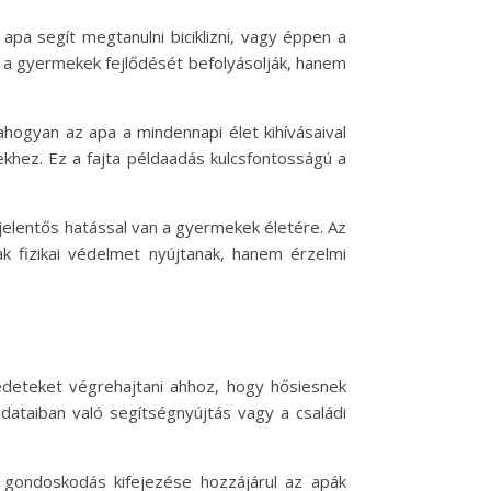
pa segít megtanulni biciklizni, vagy éppen a
a gyermekek fejlődését befolyásolják, hanem
ahogyan az apa a mindennapi élet kihívásaival
hez. Ez a fajta példaadás kulcsfontosságú a
jelentős hatással van a gyermekek életére. Az
 fizikai védelmet nyújtanak, hanem érzelmi
edeteket végrehajtani ahhoz, hogy hősiesnek
adataiban való segítségnyújtás vagy a családi
gondoskodás kifejezése hozzájárul az apák