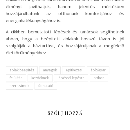
élményt javíthatjuk, hanem jelentős mértékben
hozzájárulhatunk az otthonunk komfortjához és
energiahatékonyságához is.
A cikkben bemutatott lépések és tanácsok segíthetnek
abban, hogy a beépített ablakok hosszú távon is jól
szolgálják a háztartást, és hozzájáruljanak a megfelelő
életkörülményekhez.
ablak beépítés
anyagok
építkezés
építőipar
felújítás
kezdőknek
lépésről lépésre
otthon
szerszámok
útmutató
SZÓLJ HOZZÁ