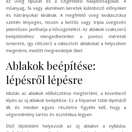
az üveg típusát és a szigetelési tulajdonságokat. A
műanyag, fa vagy alumínium keretek különböző előnyöket
és hátrányokat kínálnak. A megfelelő üveg kiválasztása
szintén lényeges, hiszen a kettős vagy tripla üvegezés
jelentősen javíthatja a hőszigetelést. Az ablakok szakszerű
beépítéséhez elengedhetetlen a pontos méretek
ismerete, így célszerű a választott ablakokat a helyszínen
megmérni, mielőtt megrendeljük őket.
Ablakok beépítése:
lépésről lépésre
Miután az ablakok előkészítése megtörtént, a következő
lépés az új ablakok beépítése. Ez a folyamat több lépésből
áll, és minden egyes részletre figyelni kell, hogy a
végeredmény tartós és esztétikus legyen.
Első lépésként helyezzük az új ablakot a nyílásba.