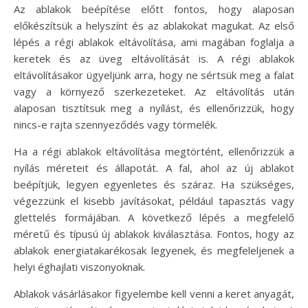
Az ablakok beépítése előtt fontos, hogy alaposan
előkészítsük a helyszínt és az ablakokat magukat. Az első
lépés a régi ablakok eltávolítása, ami magában foglalja a
keretek és az üveg eltávolítását is. A régi ablakok
eltávolításakor ügyeljünk arra, hogy ne sértsük meg a falat
vagy a környező szerkezeteket. Az eltávolítás után
alaposan tisztítsuk meg a nyílást, és ellenőrizzük, hogy
nincs-e rajta szennyeződés vagy törmelék.
Ha a régi ablakok eltávolítása megtörtént, ellenőrizzük a
nyílás méreteit és állapotát. A fal, ahol az új ablakot
beépítjük, legyen egyenletes és száraz. Ha szükséges,
végezzünk el kisebb javításokat, például tapasztás vagy
glettelés formájában. A következő lépés a megfelelő
méretű és típusú új ablakok kiválasztása. Fontos, hogy az
ablakok energiatakarékosak legyenek, és megfeleljenek a
helyi éghajlati viszonyoknak.
Ablakok vásárlásakor figyelembe kell venni a keret anyagát,