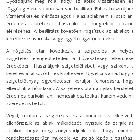
Győződjünk meg róla, hogy az ablak vízszintesen és
függőlegesen is pontosan van beállítva. Ehhez használjunk
vízmértéket és mérőszalagot. Ha az ablak nem áll stabilan,
érdemes alátéteket használni a megfelelő pozíció
eléréséhez. A beállítást követően rögzítsük az ablakot a
kerethez csavarokkal vagy egyéb rögzítőelemekkel.
A rögzítés után következik a szigetelés. A helyes
szigetelés elengedhetetlen a hőveszteség elkerülése
érdekében. Használjunk szigetelőhabot vagy szilikont a
keret és a fal közötti rés kitöltésére. Ügyeljünk arra, hogy a
szigetelőanyag egyenletesen kerüljön felhordásra, hogy
elkerüljük a hőhidakat. A szigetelés után a nyílás kerületét
érdemes burkolni, ami nemcsak esztétikai, hanem védelmi
szerepet is betölt.
Végül, miután a szigetelés és a burkolás is elkészült,
ellenőrizzük az ablak működését. Nyissuk és zárjuk az
ablakot, hogy megbizonyosodjunk róla, hogy minden
rendeltetésszerűen működik. Az utolsó lépés a tisztítás,