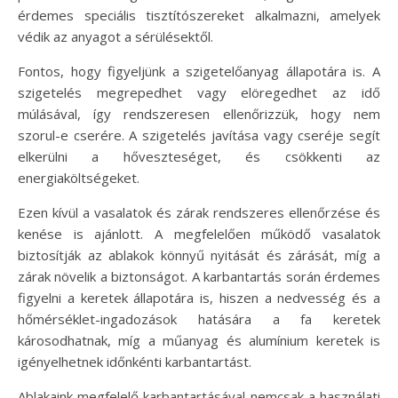
érdemes speciális tisztítószereket alkalmazni, amelyek
védik az anyagot a sérülésektől.
Fontos, hogy figyeljünk a szigetelőanyag állapotára is. A
szigetelés megrepedhet vagy elöregedhet az idő
múlásával, így rendszeresen ellenőrizzük, hogy nem
szorul-e cserére. A szigetelés javítása vagy cseréje segít
elkerülni a hőveszteséget, és csökkenti az
energiaköltségeket.
Ezen kívül a vasalatok és zárak rendszeres ellenőrzése és
kenése is ajánlott. A megfelelően működő vasalatok
biztosítják az ablakok könnyű nyitását és zárását, míg a
zárak növelik a biztonságot. A karbantartás során érdemes
figyelni a keretek állapotára is, hiszen a nedvesség és a
hőmérséklet-ingadozások hatására a fa keretek
károsodhatnak, míg a műanyag és alumínium keretek is
igényelhetnek időnkénti karbantartást.
Ablakaink megfelelő karbantartásával nemcsak a használati