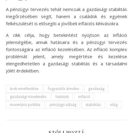
A pénzügyi tervezés tehát nemcsak a gazdasági stabilitás
megőrzésében segít, hanem a családok és egyének
felkészülését is elősegíti a jövőbeli inflációs kihívásokra.
A cikk célja, hogy betekintést nyújtson az infláció
jelenségébe, annak hatásaira és a pénzügyi tervezés
fontosságára az infláció kezelésében. Az infláció komplex
problémát jelent, amely megértése és kezelése
elengedhetetlen a gazdasági stabilitás és a társadalmi
jólét érdekében.
árak emelkedése
fogyasztói árindex
gazdaság
gazdasági növekedés
hatások
infláció
monetáris politika
pénzügyi válság
stabilitás
világ
SZÓLJ HOZZÁ