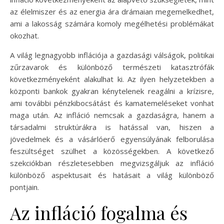
az élelmiszer és az energia ára drámaian megemelkedhet,
ami a lakosság számára komoly megélhetési problémákat
okozhat.
A világ legnagyobb inflációja a gazdasági válságok, politikai
zűrzavarok és különböző természeti katasztrófák
következményeként alakulhat ki. Az ilyen helyzetekben a
központi bankok gyakran kénytelenek reagálni a krízisre,
ami további pénzkibocsátást és kamatemeléseket vonhat
maga után. Az infláció nemcsak a gazdaságra, hanem a
társadalmi struktúrákra is hatással van, hiszen a
jövedelmek és a vásárlóerő egyensúlyának felborulása
feszültséget szülhet a közösségekben. A következő
szekciókban részletesebben megvizsgáljuk az infláció
különböző aspektusait és hatásait a világ különböző
pontjain.
Az infláció fogalma és