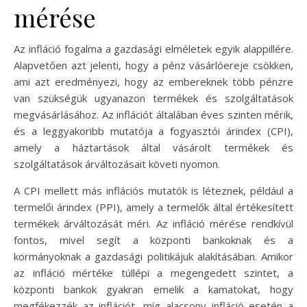
mérése
Az infláció fogalma a gazdasági elméletek egyik alappillére.
Alapvetően azt jelenti, hogy a pénz vásárlóereje csökken,
ami azt eredményezi, hogy az embereknek több pénzre
van szükségük ugyanazon termékek és szolgáltatások
megvásárlásához. Az inflációt általában éves szinten mérik,
és a leggyakoribb mutatója a fogyasztói árindex (CPI),
amely a háztartások által vásárolt termékek és
szolgáltatások árváltozásait követi nyomon.
A CPI mellett más inflációs mutatók is léteznek, például a
termelői árindex (PPI), amely a termelők által értékesített
termékek árváltozását méri. Az infláció mérése rendkívül
fontos, mivel segít a központi bankoknak és a
kormányoknak a gazdasági politikájuk alakításában. Amikor
az infláció mértéke túllépi a megengedett szintet, a
központi bankok gyakran emelik a kamatokat, hogy
megfékezzék az inflációt, míg alacsony infláció esetén a