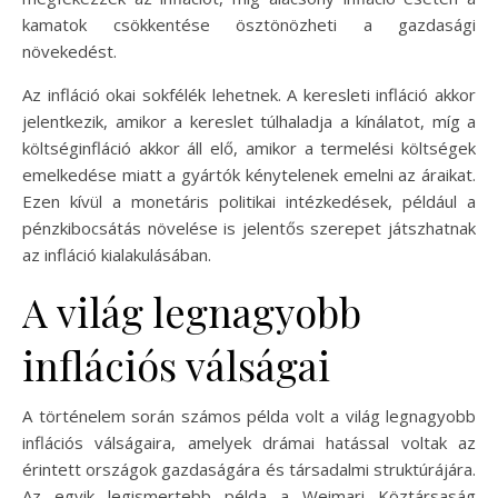
kamatok csökkentése ösztönözheti a gazdasági
növekedést.
Az infláció okai sokfélék lehetnek. A keresleti infláció akkor
jelentkezik, amikor a kereslet túlhaladja a kínálatot, míg a
költséginfláció akkor áll elő, amikor a termelési költségek
emelkedése miatt a gyártók kénytelenek emelni az áraikat.
Ezen kívül a monetáris politikai intézkedések, például a
pénzkibocsátás növelése is jelentős szerepet játszhatnak
az infláció kialakulásában.
A világ legnagyobb
inflációs válságai
A történelem során számos példa volt a világ legnagyobb
inflációs válságaira, amelyek drámai hatással voltak az
érintett országok gazdaságára és társadalmi struktúrájára.
Az egyik legismertebb példa a Weimari Köztársaság