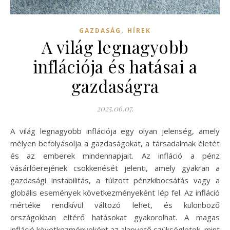
,
GAZDASÁG
HÍREK
A világ legnagyobb
inflációja és hatásai a
gazdaságra
2025.06.07.
A világ legnagyobb inflációja egy olyan jelenség, amely
mélyen befolyásolja a gazdaságokat, a társadalmak életét
és az emberek mindennapjait. Az infláció a pénz
vásárlóerejének csökkenését jelenti, amely gyakran a
gazdasági instabilitás, a túlzott pénzkibocsátás vagy a
globális események következményeként lép fel. Az infláció
mértéke rendkívül változó lehet, és különböző
országokban eltérő hatásokat gyakorolhat. A magas
infláció következményeként az alapvető szükségletek, mint