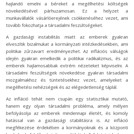
hajlandó emelni a béreket a megélhetési költségek
növekedésével párhuzamosan. Ez a helyzet a
munkavállalók vásárlóerejének csökkenéséhez vezet, ami
tovább fokozhatja a társadalmi feszültségeket.
A gazdasági instabilitás miatt az emberek gyakran
elveszítik bizalmukat a kormányzati intézkedésekben, ami
politikai zűrzavart eredményezhet. Az inflációs válságok
idején gyakran emelkedik a politikai radikalizmus, és az
emberek hajlamosabbak extrém nézeteket képviselni. A
társadalmi feszültségek növekedése gyakran társadalmi
mozgalmakhoz és tüntetésekhez vezet, amelyeket a
megélhetési nehézségek és az elégedetlenség táplál.
Az infláció tehát nem csupán egy statisztikai mutató,
hanem egy olyan társadalmi probléma, amely mélyen
befolyásolja az emberek mindennapi életét, és komoly
hatással van a gazdasági stabilitásra is. Az infláció
megfékezése érdekében a kormányoknak és a központi