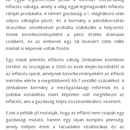
inflációs válsága, amely a világ egyik legmagasabb inflációs
rátáját produkálta. A német gazdaság a I. világháború után
súlyos válságba jutott, és a kormány a pénzkibocsátás
drasztikus növelésével próbálta stabilizálni a helyzetet.
Ennek következményeként a pénz értéke drámaian
csökkent, és az emberek egy tál levesért több millió
márkát is képesek voltak fizetni.
Egy másik jelentős inflációs válság Zimbabwe esetében
történt. Az országban a 2000-es évek elején kezdődött el
az inflációs spirál, amelynek következményeként az infláció
mértéke elérte a megdöbbentő 89,7 sextillió százalékot. A
zimbabwei kormány a mezőgazdasági reformok és a
politikai instabilitás miatt képtelen volt megfékezni az
inflációt, ami a gazdaság teljes összeomlásához vezetett.
Ezek a példák jól mutatják, hogy az infláció nem csupán egy
gazdasági mutató, hanem egy olyan komplex jelenség,
amely mélyen érinti a társadalmi struktúrákat és az