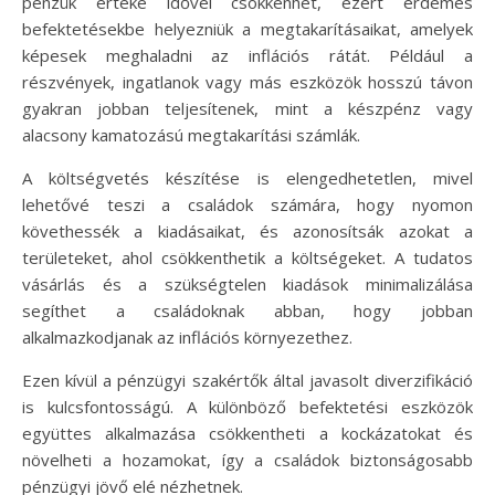
pénzük értéke idővel csökkenhet, ezért érdemes
befektetésekbe helyezniük a megtakarításaikat, amelyek
képesek meghaladni az inflációs rátát. Például a
részvények, ingatlanok vagy más eszközök hosszú távon
gyakran jobban teljesítenek, mint a készpénz vagy
alacsony kamatozású megtakarítási számlák.
A költségvetés készítése is elengedhetetlen, mivel
lehetővé teszi a családok számára, hogy nyomon
követhessék a kiadásaikat, és azonosítsák azokat a
területeket, ahol csökkenthetik a költségeket. A tudatos
vásárlás és a szükségtelen kiadások minimalizálása
segíthet a családoknak abban, hogy jobban
alkalmazkodjanak az inflációs környezethez.
Ezen kívül a pénzügyi szakértők által javasolt diverzifikáció
is kulcsfontosságú. A különböző befektetési eszközök
együttes alkalmazása csökkentheti a kockázatokat és
növelheti a hozamokat, így a családok biztonságosabb
pénzügyi jövő elé nézhetnek.