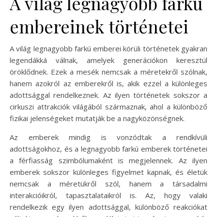
A világ legnagyobb farkú
embereinek történetei
A világ legnagyobb farkú emberei körüli történetek gyakran
legendákká válnak, amelyek generációkon keresztül
öröklődnek. Ezek a mesék nemcsak a méretekről szólnak,
hanem azokról az emberekről is, akik ezzel a különleges
adottsággal rendelkeznek. Az ilyen történetek sokszor a
cirkuszi attrakciók világából származnak, ahol a különböző
fizikai jelenségeket mutatják be a nagyközönségnek.
Az emberek mindig is vonzódtak a rendkívüli
adottságokhoz, és a legnagyobb farkú emberek történetei
a férfiasság szimbólumaként is megjelennek. Az ilyen
emberek sokszor különleges figyelmet kapnak, és életük
nemcsak a méretükről szól, hanem a társadalmi
interakcióikról, tapasztalataikról is. Az, hogy valaki
rendelkezik egy ilyen adottsággal, különböző reakciókat