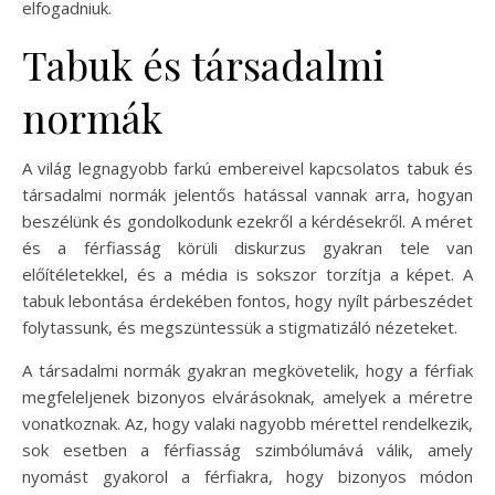
elfogadniuk.
Tabuk és társadalmi
normák
A világ legnagyobb farkú embereivel kapcsolatos tabuk és
társadalmi normák jelentős hatással vannak arra, hogyan
beszélünk és gondolkodunk ezekről a kérdésekről. A méret
és a férfiasság körüli diskurzus gyakran tele van
előítéletekkel, és a média is sokszor torzítja a képet. A
tabuk lebontása érdekében fontos, hogy nyílt párbeszédet
folytassunk, és megszüntessük a stigmatizáló nézeteket.
A társadalmi normák gyakran megkövetelik, hogy a férfiak
megfeleljenek bizonyos elvárásoknak, amelyek a méretre
vonatkoznak. Az, hogy valaki nagyobb mérettel rendelkezik,
sok esetben a férfiasság szimbólumává válik, amely
nyomást gyakorol a férfiakra, hogy bizonyos módon