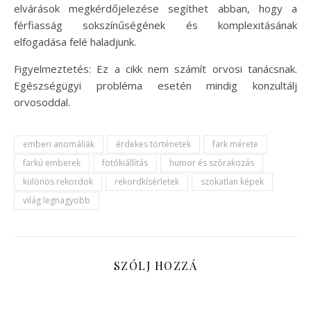
elvárások megkérdőjelezése segíthet abban, hogy a
férfiasság sokszínűségének és komplexitásának
elfogadása felé haladjunk.
Figyelmeztetés: Ez a cikk nem számít orvosi tanácsnak.
Egészségügyi probléma esetén mindig konzultálj
orvosoddal.
emberi anomáliák
érdekes történetek
fark mérete
farkú emberek
fotókiállítás
humor és szórakozás
különös rekordok
rekordkísérletek
szokatlan képek
világ legnagyobb
SZÓLJ HOZZÁ