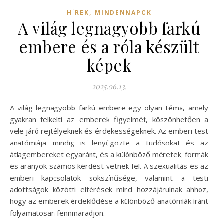
,
HÍREK
MINDENNAPOK
A világ legnagyobb farkú
embere és a róla készült
képek
2025.06.13.
A világ legnagyobb farkú embere egy olyan téma, amely
gyakran felkelti az emberek figyelmét, köszönhetően a
vele járó rejtélyeknek és érdekességeknek. Az emberi test
anatómiája mindig is lenyűgözte a tudósokat és az
átlagembereket egyaránt, és a különböző méretek, formák
és arányok számos kérdést vetnek fel. A szexualitás és az
emberi kapcsolatok sokszínűsége, valamint a testi
adottságok közötti eltérések mind hozzájárulnak ahhoz,
hogy az emberek érdeklődése a különböző anatómiák iránt
folyamatosan fennmaradjon.