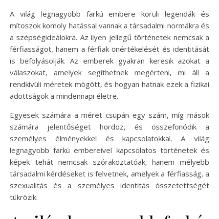
A világ legnagyobb farkú embere körüli legendák és
mítoszok komoly hatással vannak a társadalmi normákra és
a szépségideálokra. Az ilyen jellegű történetek nemcsak a
férfiasságot, hanem a férfiak önértékelését és identitását
is befolyásolják. Az emberek gyakran keresik azokat a
válaszokat, amelyek segíthetnek megérteni, mi áll a
rendkívüli méretek mögött, és hogyan hatnak ezek a fizikai
adottságok a mindennapi életre.
Egyesek számára a méret csupán egy szám, míg mások
számára jelentőséget hordoz, és összefonódik a
személyes élményekkel és kapcsolatokkal. A világ
legnagyobb farkú embereivel kapcsolatos történetek és
képek tehát nemcsak szórakoztatóak, hanem mélyebb
társadalmi kérdéseket is felvetnek, amelyek a férfiasság, a
szexualitás és a személyes identitás összetettségét
tükrözik.