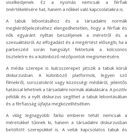
viselkedjenek. Ez a nyomás nemcsak a férfiak
önértékelésére hat, hanem a nőkkel való kapcsolataikra is.
A tabuk lebontásához és a társadalmi normák
megkérdőjelezéséhez elengedhetetlen, hogy a férfiak és
nők egyaránt nyíltan beszéljenek a méretről és a
szexualitásról. Az elfogadást és a megértést elősegíti, ha a
párbeszéd során hangsúlyt fektetünk a kölcsönös
tiszteletre és a különböző nézőpontok megismerésére.
A média szerepe is kulcsszerepet játszik a tabuk körüli
diskurzusban. A különböző platformok, legyen szó
filmekről, sorozatokról vagy közösségi médiáról, jelentős
hatással lehetnek a társadalmi normák alakulására. A pozitív
példák és a nyílt diskurzus segíthet a tabuk lebontásában
és a férfiasság újfajta megközelítésében.
A világ legnagyobb farkú emberei tehát nemcsak a
méretükkel tűnnek ki, hanem a társadalmi diskurzusban
betöltött szerepükkel is. A velük kapcsolatos tabuk és