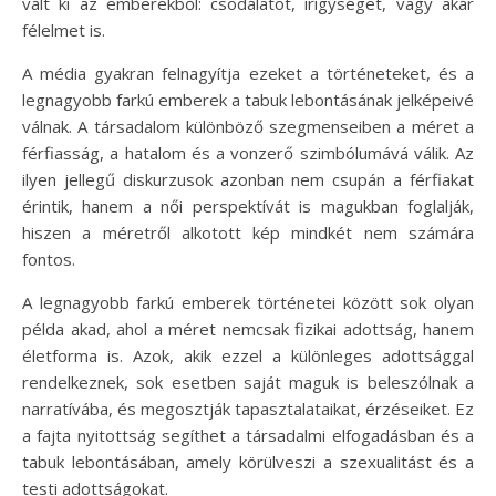
vált ki az emberekből: csodálatot, irigységet, vagy akár
félelmet is.
A média gyakran felnagyítja ezeket a történeteket, és a
legnagyobb farkú emberek a tabuk lebontásának jelképeivé
válnak. A társadalom különböző szegmenseiben a méret a
férfiasság, a hatalom és a vonzerő szimbólumává válik. Az
ilyen jellegű diskurzusok azonban nem csupán a férfiakat
érintik, hanem a női perspektívát is magukban foglalják,
hiszen a méretről alkotott kép mindkét nem számára
fontos.
A legnagyobb farkú emberek történetei között sok olyan
példa akad, ahol a méret nemcsak fizikai adottság, hanem
életforma is. Azok, akik ezzel a különleges adottsággal
rendelkeznek, sok esetben saját maguk is beleszólnak a
narratívába, és megosztják tapasztalataikat, érzéseiket. Ez
a fajta nyitottság segíthet a társadalmi elfogadásban és a
tabuk lebontásában, amely körülveszi a szexualitást és a
testi adottságokat.