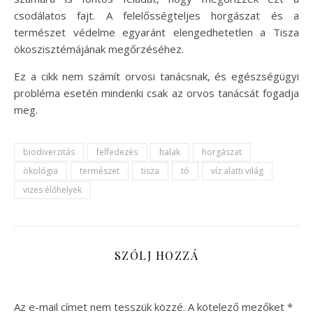
csodálatos fajt. A felelősségteljes horgászat és a
természet védelme egyaránt elengedhetetlen a Tisza
ökoszisztémájának megőrzéséhez.
Ez a cikk nem számít orvosi tanácsnak, és egészségügyi
probléma esetén mindenki csak az orvos tanácsát fogadja
meg.
biodiverzitás
felfedezés
halak
horgászat
ökológia
természet
tisza
tó
víz alatti világ
vizes élőhelyek
SZÓLJ HOZZÁ
Az e-mail címet nem tesszük közzé.
A kötelező mezőket
*