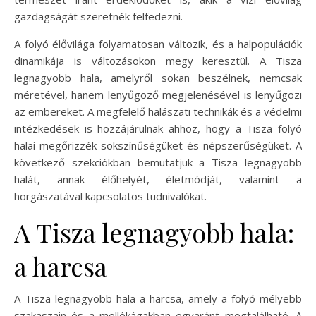
gazdagságát szeretnék felfedezni.
A folyó élővilága folyamatosan változik, és a halpopulációk
dinamikája is változásokon megy keresztül. A Tisza
legnagyobb hala, amelyről sokan beszélnek, nemcsak
méretével, hanem lenyűgöző megjelenésével is lenyűgözi
az embereket. A megfelelő halászati technikák és a védelmi
intézkedések is hozzájárulnak ahhoz, hogy a Tisza folyó
halai megőrizzék sokszínűségüket és népszerűségüket. A
következő szekciókban bemutatjuk a Tisza legnagyobb
halát, annak élőhelyét, életmódját, valamint a
horgászatával kapcsolatos tudnivalókat.
A Tisza legnagyobb hala:
a harcsa
A Tisza legnagyobb hala a harcsa, amely a folyó mélyebb
szakaszain és a mellékágakban egyaránt megtalálható. A