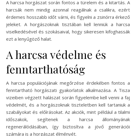
A harcsa horgászat során fontos a türelem és a kitartás. A
harcsák nem mindig azonnal reagálnak a csalikra, ezért
érdemes hosszabb időt várni, és figyelni a zsinórra érkező
jeleket. A horgászoknak tisztában kell lenniük a harcsa
viselkedésével és szokásaival, hogy sikeresen kifoghassák
ezt a lenyűgöző halat.
A harcsa védelme és
fenntarthatóság
A harcsa populációjának megőrzése érdekében fontos a
fenntartható horgászati gyakorlatok alkalmazása. A Tisza
vizeiben végzett halászat során figyelembe kell venni a faj
védelmét, és a horgászoknak tiszteletben kell tartaniuk a
szabályokat és előírásokat. Az akciók, mint például a tilalmi
időszakok, segítenek a harcsa állományának
regenerálódásában, így biztosítva a jövő generációi
számára is a horgászat élményét.