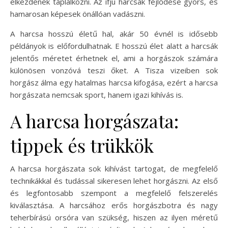
elkezdenek táplálkozni. Az ifjú harcsák fejlődése gyors, és
hamarosan képesek önállóan vadászni.
A harcsa hosszú életű hal, akár 50 évnél is idősebb
példányok is előfordulhatnak. E hosszú élet alatt a harcsák
jelentős méretet érhetnek el, ami a horgászok számára
különösen vonzóvá teszi őket. A Tisza vizeiben sok
horgász álma egy hatalmas harcsa kifogása, ezért a harcsa
horgászata nemcsak sport, hanem igazi kihívás is.
A harcsa horgászata:
tippek és trükkök
A harcsa horgászata sok kihívást tartogat, de megfelelő
technikákkal és tudással sikeresen lehet horgászni. Az első
és legfontosabb szempont a megfelelő felszerelés
kiválasztása. A harcsához erős horgászbotra és nagy
teherbírású orsóra van szükség, hiszen az ilyen méretű