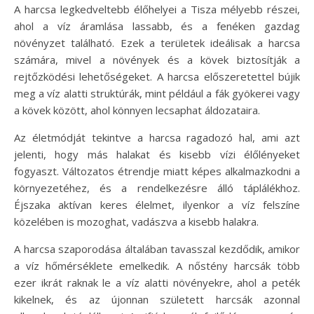
A harcsa legkedveltebb élőhelyei a Tisza mélyebb részei,
ahol a víz áramlása lassabb, és a fenéken gazdag
növényzet található. Ezek a területek ideálisak a harcsa
számára, mivel a növények és a kövek biztosítják a
rejtőzködési lehetőségeket. A harcsa előszeretettel bújik
meg a víz alatti struktúrák, mint például a fák gyökerei vagy
a kövek között, ahol könnyen lecsaphat áldozataira.
Az életmódját tekintve a harcsa ragadozó hal, ami azt
jelenti, hogy más halakat és kisebb vízi élőlényeket
fogyaszt. Változatos étrendje miatt képes alkalmazkodni a
környezetéhez, és a rendelkezésre álló táplálékhoz.
Éjszaka aktívan keres élelmet, ilyenkor a víz felszíne
közelében is mozoghat, vadászva a kisebb halakra.
A harcsa szaporodása általában tavasszal kezdődik, amikor
a víz hőmérséklete emelkedik. A nőstény harcsák több
ezer ikrát raknak le a víz alatti növényekre, ahol a peték
kikelnek, és az újonnan született harcsák azonnal