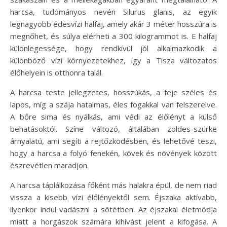
harcsa, tudományos nevén Silurus glanis, az egyik
legnagyobb édesvízi halfaj, amely akár 3 méter hosszúra is
megnőhet, és súlya elérheti a 300 kilogrammot is. E halfaj
különlegessége, hogy rendkívül jól alkalmazkodik a
különböző vízi környezetekhez, így a Tisza változatos
élőhelyein is otthonra talál.
A harcsa teste jellegzetes, hosszúkás, a feje széles és
lapos, míg a szája hatalmas, éles fogakkal van felszerelve.
A bőre sima és nyálkás, ami védi az élőlényt a külső
behatásoktól. Színe változó, általában zöldes-szürke
árnyalatú, ami segíti a rejtőzködésben, és lehetővé teszi,
hogy a harcsa a folyó fenekén, kövek és növények között
észrevétlen maradjon.
A harcsa táplálkozása főként más halakra épül, de nem riad
vissza a kisebb vízi élőlényektől sem. Éjszaka aktívabb,
ilyenkor indul vadászni a sötétben. Az éjszakai életmódja
miatt a horgászok számára kihívást jelent a kifogása. A