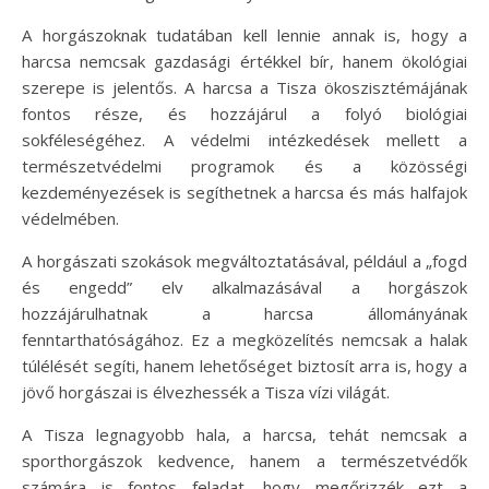
A horgászoknak tudatában kell lennie annak is, hogy a
harcsa nemcsak gazdasági értékkel bír, hanem ökológiai
szerepe is jelentős. A harcsa a Tisza ökoszisztémájának
fontos része, és hozzájárul a folyó biológiai
sokféleségéhez. A védelmi intézkedések mellett a
természetvédelmi programok és a közösségi
kezdeményezések is segíthetnek a harcsa és más halfajok
védelmében.
A horgászati szokások megváltoztatásával, például a „fogd
és engedd” elv alkalmazásával a horgászok
hozzájárulhatnak a harcsa állományának
fenntarthatóságához. Ez a megközelítés nemcsak a halak
túlélését segíti, hanem lehetőséget biztosít arra is, hogy a
jövő horgászai is élvezhessék a Tisza vízi világát.
A Tisza legnagyobb hala, a harcsa, tehát nemcsak a
sporthorgászok kedvence, hanem a természetvédők
számára is fontos feladat, hogy megőrizzék ezt a