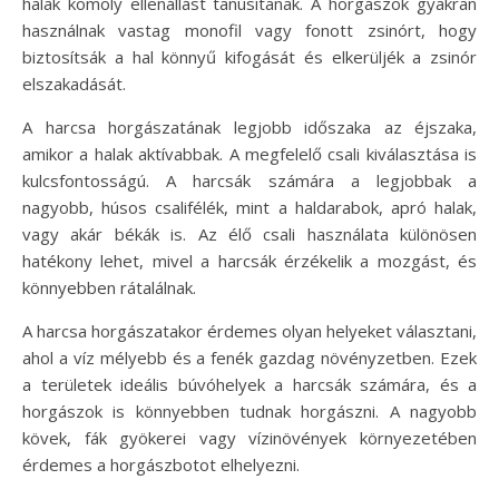
halak komoly ellenállást tanúsítanak. A horgászok gyakran
használnak vastag monofil vagy fonott zsinórt, hogy
biztosítsák a hal könnyű kifogását és elkerüljék a zsinór
elszakadását.
A harcsa horgászatának legjobb időszaka az éjszaka,
amikor a halak aktívabbak. A megfelelő csali kiválasztása is
kulcsfontosságú. A harcsák számára a legjobbak a
nagyobb, húsos csalifélék, mint a haldarabok, apró halak,
vagy akár békák is. Az élő csali használata különösen
hatékony lehet, mivel a harcsák érzékelik a mozgást, és
könnyebben rátalálnak.
A harcsa horgászatakor érdemes olyan helyeket választani,
ahol a víz mélyebb és a fenék gazdag növényzetben. Ezek
a területek ideális búvóhelyek a harcsák számára, és a
horgászok is könnyebben tudnak horgászni. A nagyobb
kövek, fák gyökerei vagy vízinövények környezetében
érdemes a horgászbotot elhelyezni.