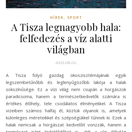
,
HÍREK
SPORT
A Tisza legnagyobb hala:
felfedezés a víz alatti
világban
2025.06.02.
A Tisza folyó gazdag ökoszisztémájának egyik
legszembetűnőbb és leglenyűgözőbb lakója a halak
sokszínűsége. Ez a vízi világ nem csupán a horgászok
paradicsoma, hanem a természetkedvelők számára is
értékes élőhely, tele csodálatos élményekkel. A Tisza
vizeiben számos halfaj él, köztük olyanok is, amelyek
különleges méreteikkel és szépségükkel tűnnek ki. Ezek a
halak nemcsak a horgászat kedvelőit vonzzák, hanem a
természet iránt érdeklődőket is, akik a vízi élővilág