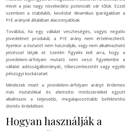
mivel a piac nagy növekedési potenciált vár tőlük. Ezzel
szemben a stabilabb, kevésbé dinamikus iparágakban a
P/E arányok általában alacsonyabbak.
Továbbá, ha egy vállalat veszteséges, vagyis negatív
jövedelmet produkál, a P/E arány nem értelmezhető.
Ilyenkor a mutatót nem használják, vagy nem alkalmazható
jelzéssel látják el. Szintén figyelni kell arra, hogy a
jövedelem-árfolyam mutató nem veszi figyelembe a
vállalat adósságállományát, tőkeszerkezetét vagy egyéb
pénzügyi kockázatait.
Mindezek miatt a jövedelem-árfolyam arányt érdemes
más mutatókkal és elemzési módszerekkel együtt
alkalmazni a teljesebb, megalapozottabb befektetési
döntés érdekében.
Hogyan használják a