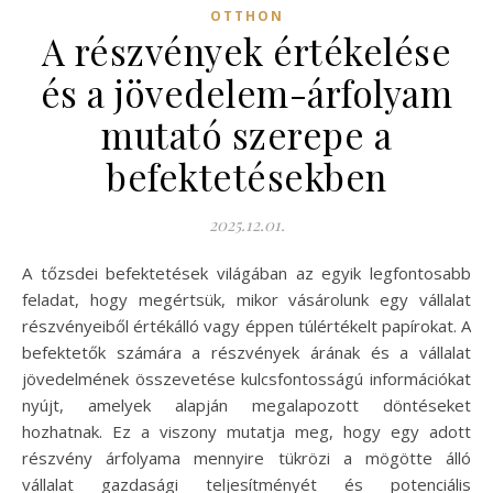
OTTHON
A részvények értékelése
és a jövedelem-árfolyam
mutató szerepe a
befektetésekben
2025.12.01.
A tőzsdei befektetések világában az egyik legfontosabb
feladat, hogy megértsük, mikor vásárolunk egy vállalat
részvényeiből értékálló vagy éppen túlértékelt papírokat. A
befektetők számára a részvények árának és a vállalat
jövedelmének összevetése kulcsfontosságú információkat
nyújt, amelyek alapján megalapozott döntéseket
hozhatnak. Ez a viszony mutatja meg, hogy egy adott
részvény árfolyama mennyire tükrözi a mögötte álló
vállalat gazdasági teljesítményét és potenciális