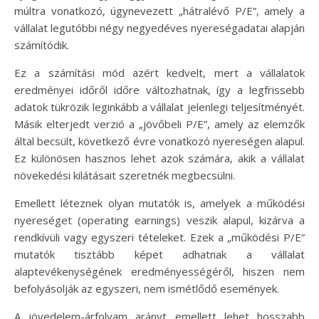
múltra vonatkozó, úgynevezett „hátralévő P/E”, amely a
vállalat legutóbbi négy negyedéves nyereségadatai alapján
számítódik.
Ez a számítási mód azért kedvelt, mert a vállalatok
eredményei időről időre változhatnak, így a legfrissebb
adatok tükrözik leginkább a vállalat jelenlegi teljesítményét.
Másik elterjedt verzió a „jövőbeli P/E”, amely az elemzők
által becsült, következő évre vonatkozó nyereségen alapul.
Ez különösen hasznos lehet azok számára, akik a vállalat
növekedési kilátásait szeretnék megbecsülni.
Emellett léteznek olyan mutatók is, amelyek a működési
nyereséget (operating earnings) veszik alapul, kizárva a
rendkívüli vagy egyszeri tételeket. Ezek a „működési P/E”
mutatók tisztább képet adhatnak a vállalat
alaptevékenységének eredményességéről, hiszen nem
befolyásolják az egyszeri, nem ismétlődő események.
A jövedelem-árfolyam arányt emellett lehet hosszabb