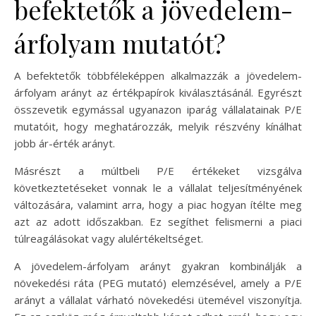
befektetők a jövedelem-
árfolyam mutatót?
A befektetők többféleképpen alkalmazzák a jövedelem-
árfolyam arányt az értékpapírok kiválasztásánál. Egyrészt
összevetik egymással ugyanazon iparág vállalatainak P/E
mutatóit, hogy meghatározzák, melyik részvény kínálhat
jobb ár-érték arányt.
Másrészt a múltbeli P/E értékeket vizsgálva
következtetéseket vonnak le a vállalat teljesítményének
változására, valamint arra, hogy a piac hogyan ítélte meg
azt az adott időszakban. Ez segíthet felismerni a piaci
túlreagálásokat vagy alulértékeltséget.
A jövedelem-árfolyam arányt gyakran kombinálják a
növekedési ráta (PEG mutató) elemzésével, amely a P/E
arányt a vállalat várható növekedési ütemével viszonyítja.