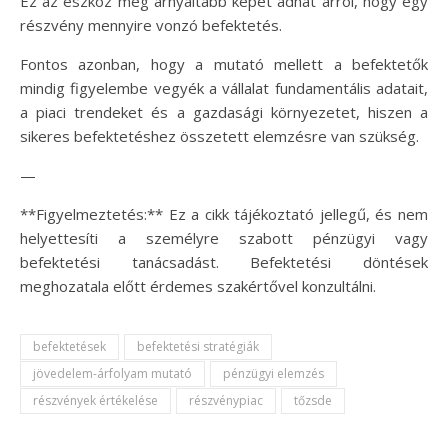
Ez az eszköz még árnyaltabb képet adhat arról, hogy egy
részvény mennyire vonzó befektetés.
Fontos azonban, hogy a mutató mellett a befektetők
mindig figyelembe vegyék a vállalat fundamentális adatait,
a piaci trendeket és a gazdasági környezetet, hiszen a
sikeres befektetéshez összetett elemzésre van szükség.
—
**Figyelmeztetés:** Ez a cikk tájékoztató jellegű, és nem
helyettesíti a személyre szabott pénzügyi vagy
befektetési tanácsadást. Befektetési döntések
meghozatala előtt érdemes szakértővel konzultálni.
befektetések
befektetési stratégiák
jövedelem-árfolyam mutató
pénzügyi elemzés
részvények értékelése
részvénypiac
tőzsde