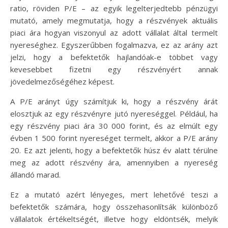
ratio, röviden P/E – az egyik legelterjedtebb pénzügyi
mutató, amely megmutatja, hogy a részvények aktuális
piaci ára hogyan viszonyul az adott vállalat által termelt
nyereséghez. Egyszerűbben fogalmazva, ez az arány azt
jelzi, hogy a befektetők hajlandóak-e többet vagy
kevesebbet fizetni egy részvényért annak
jövedelmezőségéhez képest.
A P/E arányt úgy számítjuk ki, hogy a részvény árát
elosztjuk az egy részvényre jutó nyereséggel. Például, ha
egy részvény piaci ára 30 000 forint, és az elmúlt egy
évben 1 500 forint nyereséget termelt, akkor a P/E arány
20. Ez azt jelenti, hogy a befektetők húsz év alatt térülne
meg az adott részvény ára, amennyiben a nyereség
állandó marad.
Ez a mutató azért lényeges, mert lehetővé teszi a
befektetők számára, hogy összehasonlítsák különböző
vállalatok értékeltségét, illetve hogy eldöntsék, melyik