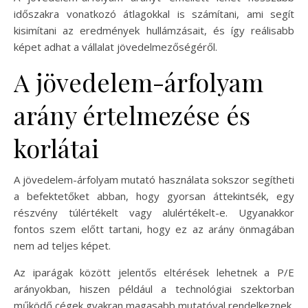
időszakra vonatkozó átlagokkal is számítani, ami segít
kisimítani az eredmények hullámzásait, és így reálisabb
képet adhat a vállalat jövedelmezőségéről.
A jövedelem-árfolyam
arány értelmezése és
korlátai
A jövedelem-árfolyam mutató használata sokszor segítheti
a befektetőket abban, hogy gyorsan áttekintsék, egy
részvény túlértékelt vagy alulértékelt-e. Ugyanakkor
fontos szem előtt tartani, hogy ez az arány önmagában
nem ad teljes képet.
Az iparágak között jelentős eltérések lehetnek a P/E
arányokban, hiszen például a technológiai szektorban
működő cégek gyakran magasabb mutatóval rendelkeznek,