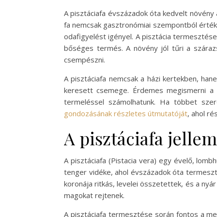
A pisztáciafa évszázadok óta kedvelt növény
fa nemcsak gasztronómiai szempontból értéke
odafigyelést igényel. A pisztácia termesztése
bőséges termés. A növény jól tűri a szárazs
csempészni.
A pisztáciafa nemcsak a házi kertekben, han
keresett csemege. Érdemes megismerni a pi
termeléssel számolhatunk. Ha többet szere
gondozásának részletes útmutatóját
, ahol r
A pisztáciafa jelle
A pisztáciafa (Pistacia vera) egy évelő, lomb
tenger vidéke, ahol évszázadok óta termesztik
koronája ritkás, levelei összetettek, és a nyá
magokat rejtenek.
A pisztáciafa termesztése során fontos a megf