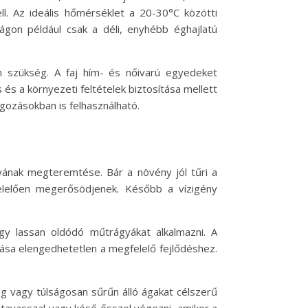
ll. Az ideális hőmérséklet a 20-30°C közötti
ágon például csak a déli, enyhébb éghajlatú
n szükség. A faj hím- és nőivarú egyedeket
s a környezeti feltételek biztosítása mellett
gozásokban is felhasználható.
yának megteremtése. Bár a növény jól tűri a
elelően megerősödjenek. Később a vízigény
gy lassan oldódó műtrágyákat alkalmazni. A
lása elengedhetetlen a megfelelő fejlődéshez.
g vagy túlságosan sűrűn álló ágakat célszerű