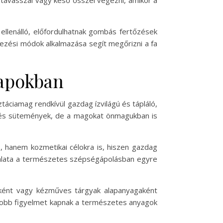
a tavasszal vagy késő ősszel végezni, amikor a
 ellenálló, előfordulhatnak gombás fertőzések
kezési módok alkalmazása segít megőrizni a fa
napokban
táciamag rendkívül gazdag ízvilágú és tápláló,
t és sütemények, de a magokat önmagukban is
s, hanem kozmetikai célokra is, hiszen gazdag
ználata a természetes szépségápolásban egyre
mként vagy kézműves tárgyak alapanyagaként
agyobb figyelmet kapnak a természetes anyagok