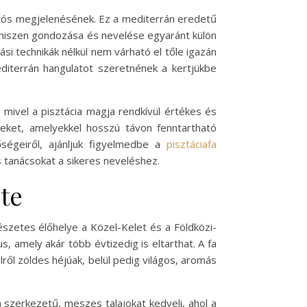
atós megjelenésének. Ez a mediterrán eredetű
 hiszen gondozása és nevelése egyaránt külön
si technikák nélkül nem várható el tőle igazán
editerrán hangulatot szeretnének a kertjükbe
mivel a pisztácia magja rendkívül értékes és
eket, amelyekkel hosszú távon fenntartható
őségeiről, ajánljuk figyelmedbe a
pisztáciafa
s tanácsokat a sikeres neveléshez.
ete
mészetes élőhelye a Közel-Kelet és a Földközi-
, amely akár több évtizedig is eltarthat. A fa
lről zöldes héjúak, belül pedig világos, aromás
a szerkezetű, meszes talajokat kedveli, ahol a