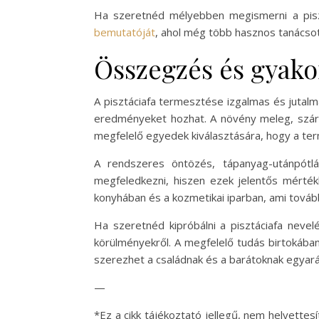
Ha szeretnéd mélyebben megismerni a piszt
bemutatóját
, ahol még több hasznos tanácsot 
Összegzés és gyakor
A pisztáciafa termesztése izgalmas és jutal
eredményeket hozhat. A növény meleg, száraz
megfelelő egyedek kiválasztására, hogy a ter
A rendszeres öntözés, tápanyag-utánpótl
megfeledkezni, hiszen ezek jelentős mérték
konyhában és a kozmetikai iparban, ami továb
Ha szeretnéd kipróbálni a pisztáciafa neve
körülményekről. A megfelelő tudás birtokába
szerezhet a családnak és a barátoknak egyará
—
*Ez a cikk tájékoztató jellegű, nem helyette