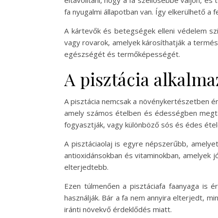
eltávolítani, hogy a fa szellősebbé váljon, é
fa nyugalmi állapotban van. Így elkerülhető a
A kártevők és betegségek elleni védelem szin
vagy rovarok, amelyek károsíthatják a termés
egészségét és termőképességét.
A pisztácia alkalm
A pisztácia nemcsak a növénykertészetben érté
amely számos ételben és édességben megtalá
fogyasztják, vagy különböző sós és édes étel
A pisztáciaolaj is egyre népszerűbb, amelyet
antioxidánsokban és vitaminokban, amelyek j
elterjedtebb.
Ezen túlmenően a pisztáciafa faanyaga is 
használják. Bár a fa nem annyira elterjedt, 
iránti növekvő érdeklődés miatt.