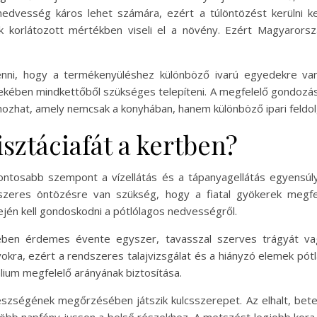
edvesség káros lehet számára, ezért a túlöntözést kerülni ke
 korlátozott mértékben viseli el a növény. Ezért Magyarorsz
 venni, hogy a termékenyüléshez különböző ivarú egyedekre va
kében mindkettőből szükséges telepíteni. A megfelelő gondozás é
ozhat, amely nemcsak a konyhában, hanem különböző ipari feldol
sztáciafát a kertben?
fontosabb szempont a vízellátás és a tápanyagellátás egyensúl
dszeres öntözésre van szükség, hogy a fiatal gyökerek megf
dején kell gondoskodni a pótlólagos nedvességről.
kében érdemes évente egyszer, tavasszal szerves trágyát va
okra, ezért a rendszeres talajvizsgálat és a hiányzó elemek pót
álium megfelelő arányának biztosítása.
szségének megőrzésében játszik kulcsszerepet. Az elhalt, bete