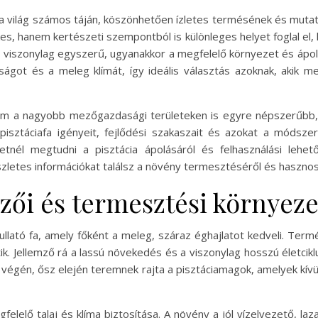
 a világ számos táján, köszönhetően ízletes termésének és mut
s, hanem kertészeti szempontból is különleges helyet foglal el,
 viszonylag egyszerű, ugyanakkor a megfelelő környezet és ápolá
ágot és a meleg klímát, így ideális választás azoknak, akik m
em a nagyobb mezőgazdasági területeken is egyre népszerűbb, 
sztáciafa igényeit, fejlődési szakaszait és azokat a módszer
tnél megtudni a pisztácia ápolásáról és felhasználási lehet
észletes információkat találsz a növény termesztéséről és haszno
mzői és termesztési környez
hullató fa, amely főként a meleg, száraz éghajlatot kedveli. Ter
. Jellemző rá a lassú növekedés és a viszonylag hosszú életciklus
r végén, ősz elején teremnek rajta a pisztáciamagok, amelyek kívü
elelő talaj és klíma biztosítása. A növény a jól vízelvezető, laz