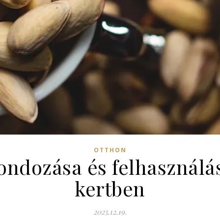
OTTHON
gondozása és felhasználás
kertben
2025.12.19.