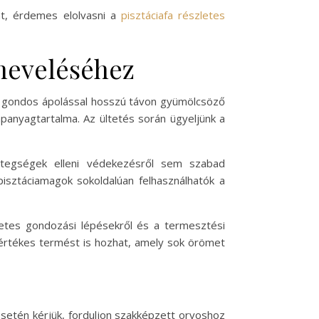
át, érdemes elolvasni a
pisztáciafa részletes
 neveléséhez
és gondos ápolással hosszú távon gyümölcsöző
panyagtartalma. Az ültetés során ügyeljünk a
etegségek elleni védekezésről sem szabad
isztáciamagok sokoldalúan felhasználhatók a
letes gondozási lépésekről és a termesztési
 értékes termést is hozhat, amely sok örömet
esetén kérjük, forduljon szakképzett orvoshoz