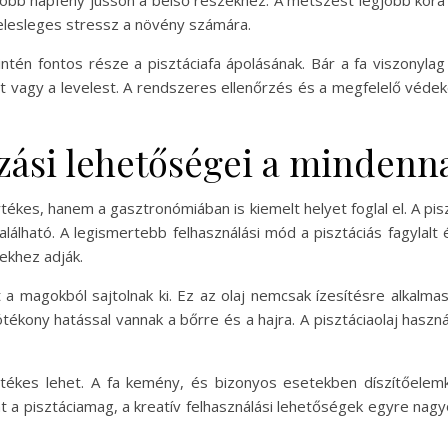
s több napfény jusson a belső részekhez. A metszést legjobb kor
 felesleges stressz a növény számára.
tén fontos része a pisztáciafa ápolásának. Bár a fa viszonylag
t vagy a levelest. A rendszeres ellenőrzés és a megfelelő véde
azási lehetőségei a minden
kes, hanem a gasztronómiában is kiemelt helyet foglal el. A pisz
lható. A legismertebb felhasználási mód a pisztáciás fagylal
ekhez adják.
 a magokból sajtolnak ki. Ez az olaj nemcsak ízesítésre alkalma
ótékony hatással vannak a bőrre és a hajra. A pisztáciaolaj has
értékes lehet. A fa kemény, és bizonyos esetekben díszítőele
mint a pisztáciamag, a kreatív felhasználási lehetőségek egyre n