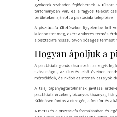
gyökerek szabadon fejlődhetnek. A túlzott n
tartományban van, és a fagyos teleket csak
területeken ajánlott a pisztáciafa telepítése.
A pisztáciafa ültetésekor figyelembe kell
különböztet meg, ezért a sikeres termés érde
a pisztáciafa hosszú távon bőséges termést h
Hogyan ápoljuk a pi
A pisztáciafa gondozása során az egyik leg
szárazságot, az ültetés első éveiben ren
mérséklődik, és inkább az intenzív aszályok i
A talaj tápanyagtartalmának javítása érde
pisztáciafa érzékeny bizonyos tápanyag-hiány
Különösen fontos a nitrogén, a foszfor és a k
A metszés a pisztáciafa formálásában és egé