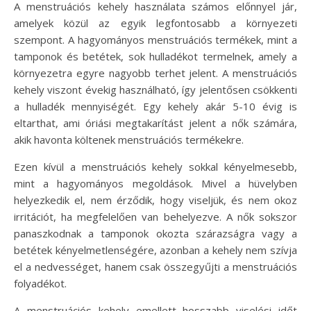
A menstruációs kehely használata számos előnnyel jár,
amelyek közül az egyik legfontosabb a környezeti
szempont. A hagyományos menstruációs termékek, mint a
tamponok és betétek, sok hulladékot termelnek, amely a
környezetra egyre nagyobb terhet jelent. A menstruációs
kehely viszont évekig használható, így jelentősen csökkenti
a hulladék mennyiségét. Egy kehely akár 5-10 évig is
eltarthat, ami óriási megtakarítást jelent a nők számára,
akik havonta költenek menstruációs termékekre.
Ezen kívül a menstruációs kehely sokkal kényelmesebb,
mint a hagyományos megoldások. Mivel a hüvelyben
helyezkedik el, nem érződik, hogy viseljük, és nem okoz
irritációt, ha megfelelően van behelyezve. A nők sokszor
panaszkodnak a tamponok okozta szárazságra vagy a
betétek kényelmetlenségére, azonban a kehely nem szívja
el a nedvességet, hanem csak összegyűjti a menstruációs
folyadékot.
A menstruációs kehely emellett hosszabb viselési időt