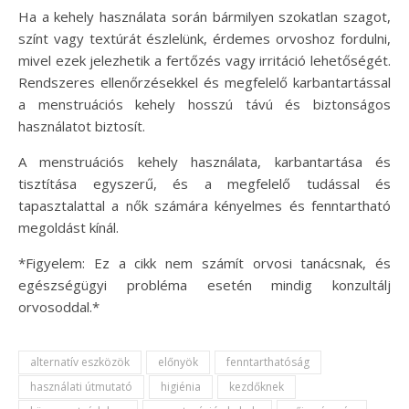
Ha a kehely használata során bármilyen szokatlan szagot,
színt vagy textúrát észlelünk, érdemes orvoshoz fordulni,
mivel ezek jelezhetik a fertőzés vagy irritáció lehetőségét.
Rendszeres ellenőrzésekkel és megfelelő karbantartással
a menstruációs kehely hosszú távú és biztonságos
használatot biztosít.
A menstruációs kehely használata, karbantartása és
tisztítása egyszerű, és a megfelelő tudással és
tapasztalattal a nők számára kényelmes és fenntartható
megoldást kínál.
*Figyelem: Ez a cikk nem számít orvosi tanácsnak, és
egészségügyi probléma esetén mindig konzultálj
orvosoddal.*
alternatív eszközök
előnyök
fenntarthatóság
használati útmutató
higiénia
kezdőknek