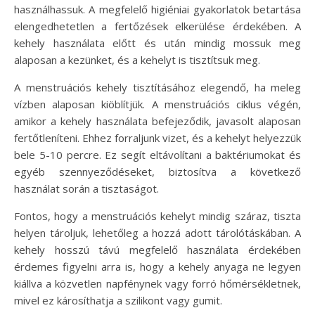
használhassuk. A megfelelő higiéniai gyakorlatok betartása
elengedhetetlen a fertőzések elkerülése érdekében. A
kehely használata előtt és után mindig mossuk meg
alaposan a kezünket, és a kehelyt is tisztítsuk meg.
A menstruációs kehely tisztításához elegendő, ha meleg
vízben alaposan kiöblítjük. A menstruációs ciklus végén,
amikor a kehely használata befejeződik, javasolt alaposan
fertőtleníteni. Ehhez forraljunk vizet, és a kehelyt helyezzük
bele 5-10 percre. Ez segít eltávolítani a baktériumokat és
egyéb szennyeződéseket, biztosítva a következő
használat során a tisztaságot.
Fontos, hogy a menstruációs kehelyt mindig száraz, tiszta
helyen tároljuk, lehetőleg a hozzá adott tárolótáskában. A
kehely hosszú távú megfelelő használata érdekében
érdemes figyelni arra is, hogy a kehely anyaga ne legyen
kiállva a közvetlen napfénynek vagy forró hőmérsékletnek,
mivel ez károsíthatja a szilikont vagy gumit.