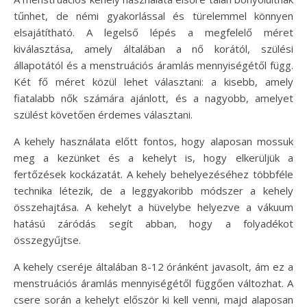
tűnhet, de némi gyakorlással és türelemmel könnyen
elsajátítható. A legelső lépés a megfelelő méret
kiválasztása, amely általában a nő korától, szülési
állapotától és a menstruációs áramlás mennyiségétől függ.
Két fő méret közül lehet választani: a kisebb, amely
fiatalabb nők számára ajánlott, és a nagyobb, amelyet
szülést követően érdemes választani.
A kehely használata előtt fontos, hogy alaposan mossuk
meg a kezünket és a kehelyt is, hogy elkerüljük a
fertőzések kockázatát. A kehely behelyezéséhez többféle
technika létezik, de a leggyakoribb módszer a kehely
összehajtása. A kehelyt a hüvelybe helyezve a vákuum
hatású záródás segít abban, hogy a folyadékot
összegyűjtse.
A kehely cseréje általában 8-12 óránként javasolt, ám ez a
menstruációs áramlás mennyiségétől függően változhat. A
csere során a kehelyt először ki kell venni, majd alaposan