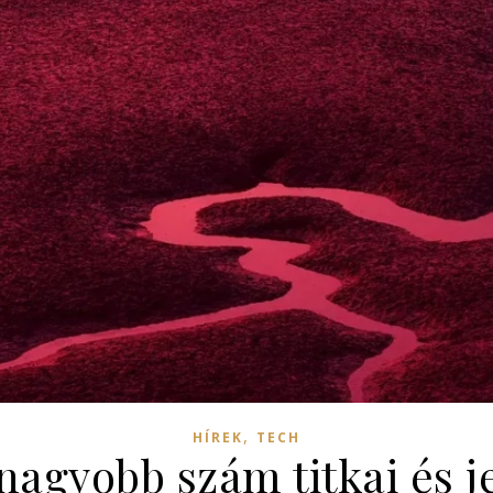
,
HÍREK
TECH
gnagyobb szám titkai és j