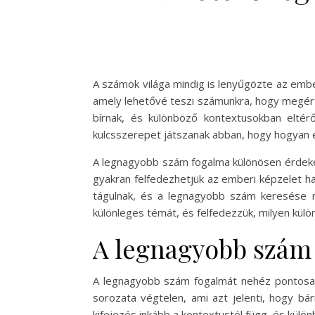
A számok világa mindig is lenyűgözte az embe
amely lehetővé teszi számunkra, hogy megért
bírnak, és különböző kontextusokban elté
kulcsszerepet játszanak abban, hogy hogyan 
A legnagyobb szám fogalma különösen érdekes
gyakran felfedezhetjük az emberi képzelet h
tágulnak, és a legnagyobb szám keresése ne
különleges témát, és felfedezzük, milyen kül
A legnagyobb szám 
A legnagyobb szám fogalmát nehéz pontosan
sorozata végtelen, ami azt jelenti, hogy b
kifejezés inkább a kontextustól függ, és külö