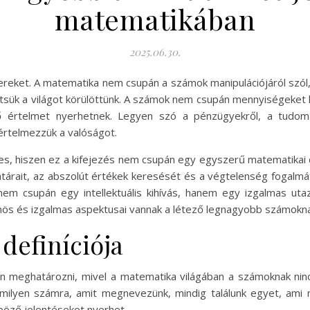
matematikában
2025.06.30.
reket. A matematika nem csupán a számok manipulációjáról szól, h
sük a világot körülöttünk. A számok nem csupán mennyiségeket 
rő értelmet nyerhetnek. Legyen szó a pénzügyekről, a tudo
értelmezzük a valóságot.
, hiszen ez a kifejezés nem csupán egy egyszerű matematikai 
atárait, az abszolút értékek keresését és a végtelenség fogalmá
m csupán egy intellektuális kihívás, hanem egy izgalmas utaz
önös és izgalmas aspektusai vannak a létező legnagyobb számokna
definíciója
 meghatározni, mivel a matematika világában a számoknak ninc
ármilyen számra, amit megnevezünk, mindig találunk egyet, a
nböző jelentéseket nyerhet.