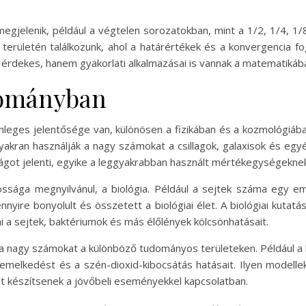
egjelenik, például a végtelen sorozatokban, mint a 1/2, 1/4, 1
 területén találkozunk, ahol a határértékek és a konvergencia f
érdekes, hanem gyakorlati alkalmazásai is vannak a matematiká
dományban
eges jelentősége van, különösen a fizikában és a kozmológiában
kran használják a nagy számokat a csillagok, galaxisok és egyé
ságot jelenti, egyike a leggyakrabban használt mértékegységeknek
ssága megnyilvánul, a biológia. Például a sejtek száma egy emb
ennyire bonyolult és összetett a biológiai élet. A biológiai kutat
a sejtek, baktériumok és más élőlények kölcsönhatásait.
k a nagy számokat a különböző tudományos területeken. Például 
-emelkedést és a szén-dioxid-kibocsátás hatásait. Ilyen model
t készítsenek a jövőbeli eseményekkel kapcsolatban.