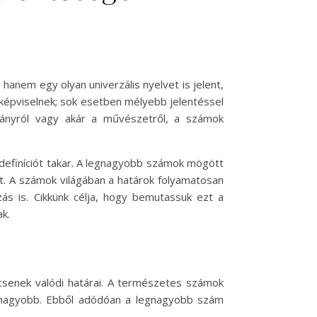
anem egy olyan univerzális nyelvet is jelent,
képviselnek; sok esetben mélyebb jelentéssel
mányról vagy akár a művészetről, a számok
definíciót takar. A legnagyobb számok mögött
t. A számok világában a határok folyamatosan
ás is. Cikkünk célja, hogy bemutassuk ezt a
k.
senek valódi határai. A természetes számok
mi nagyobb. Ebből adódóan a legnagyobb szám