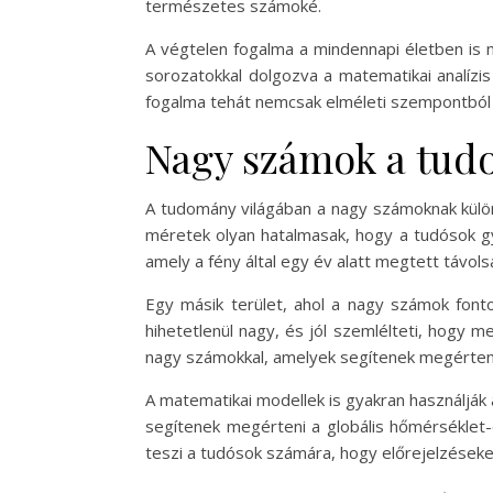
természetes számoké.
A végtelen fogalma a mindennapi életben is m
sorozatokkal dolgozva a matematikai analízis
fogalma tehát nemcsak elméleti szempontból 
Nagy számok a tu
A tudomány világában a nagy számoknak különl
méretek olyan hatalmasak, hogy a tudósok gya
amely a fény által egy év alatt megtett távol
Egy másik terület, ahol a nagy számok fonto
hihetetlenül nagy, és jól szemlélteti, hogy m
nagy számokkal, amelyek segítenek megérteni 
A matematikai modellek is gyakran használjá
segítenek megérteni a globális hőmérséklet
teszi a tudósok számára, hogy előrejelzéseke