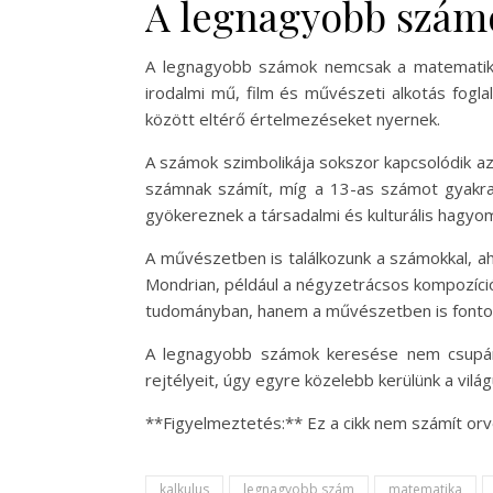
A legnagyobb számo
A legnagyobb számok nemcsak a matematika
irodalmi mű, film és művészeti alkotás fogl
között eltérő értelmezéseket nyernek.
A számok szimbolikája sokszor kapcsolódik a
számnak számít, míg a 13-as számot gyakr
gyökereznek a társadalmi és kulturális hagy
A művészetben is találkozunk a számokkal, ah
Mondrian, például a négyzetrácsos kompozíci
tudományban, hanem a művészetben is fontos 
A legnagyobb számok keresése nem csupán 
rejtélyeit, úgy egyre közelebb kerülünk a vil
**Figyelmeztetés:** Ez a cikk nem számít orv
kalkulus
legnagyobb szám
matematika