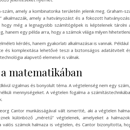
szám, amely a kombinatorika területén jelenik meg. Graham-szám
ás” alkalmazzák, amely a hatványozást és a fokozott hatványozás
 hogy még a legnagyobb számítógépek is képtelenek tárolni
 hanem egy példa arra, hogy a számok világa milyen hihetetlenü
leti kérdés, hanem gyakorlati alkalmazásai is vannak. Például a
te és komplexitása lehetővé teszi a biztonságos adatátvitelt 
echnológia alapvető elemeivé is válnak.
a a matematikában
kívül izgalmas és bonyolult téma. A végtelenség nem egy szám
élküli mennyiségeket. A végtelen fogalma a számítástechnikában 
k.
org Cantor munkásságával vált ismertté, aki a végtelen halmaz
nek különböző „méretű” végtelenek, amelyeket a halmazok s
valós számok halmaza is végtelen, és Cantor bizonyította, h