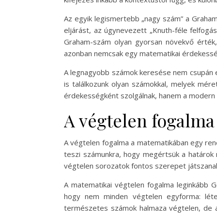
Az egyik legismertebb „nagy szám” a Graham-
eljárást, az úgynevezett „Knuth-féle felfog
Graham-szám olyan gyorsan növekvő érték,
azonban nemcsak egy matematikai érdekesség,
A legnagyobb számok keresése nem csupán elmé
is találkozunk olyan számokkal, melyek mére
érdekességként szolgálnak, hanem a modern t
A végtelen fogalm
A végtelen fogalma a matematikában egy rend
teszi számunkra, hogy megértsük a határok n
végtelen sorozatok fontos szerepet játszana
A matematikai végtelen fogalma leginkább Ge
hogy nem minden végtelen egyforma: létez
természetes számok halmaza végtelen, de a 