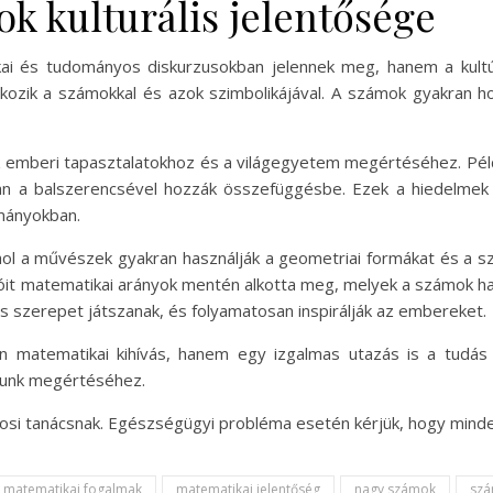
k kulturális jelentősége
i és tudományos diskurzusokban jelennek meg, hanem a kultúr
alkozik a számokkal és azok szimbolikájával. A számok gyakran h
z emberi tapasztalatokhoz és a világegyetem megértéséhez. Pél
an a balszerencsével hozzák összefüggésbe. Ezek a hiedelmek
ományokban.
ol a művészek gyakran használják a geometriai formákat és a sz
óit matematikai arányok mentén alkotta meg, melyek a számok ha
szerepet játszanak, és folyamatosan inspirálják az embereket.
matematikai kihívás, hanem egy izgalmas utazás is a tudás
águnk megértéséhez.
osi tanácsnak. Egészségügyi probléma esetén kérjük, hogy minde
matematikai fogalmak
matematikai jelentőség
nagy számok
szá