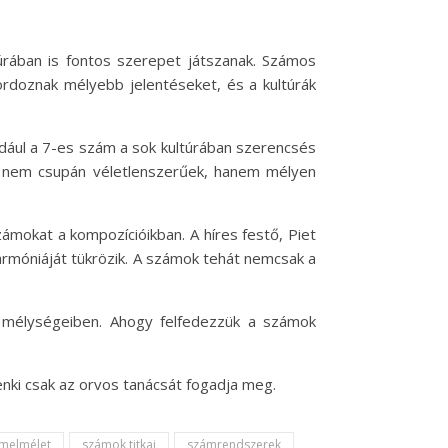
ában is fontos szerepet játszanak. Számos
ordoznak mélyebb jelentéseket, és a kultúrák
dául a 7-es szám a sok kultúrában szerencsés
 nem csupán véletlenszerűek, hanem mélyen
ámokat a kompozícióikban. A híres festő, Piet
rmóniáját tükrözik. A számok tehát nemcsak a
 mélységeiben. Ahogy felfedezzük a számok
nki csak az orvos tanácsát fogadja meg.
melmélet
számok titkai
számrendszerek