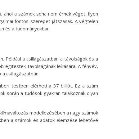
/8, ahol a számok soha nem érnek véget. Ilyen
ogalmai fontos szerepet játszanak. A végtelen
ban és a tudományokban.
. Például a csillagászatban a távolságok és a
b égitestek távolságának leírására. A fényév,
 a csillagászatban.
eri testben elérheti a 37 billiót. Ez a szám
ások során a tudósok gyakran találkoznak olyan
a klímaváltozás modellezésében a nagy számok
lekben a számok és adatok elemzése lehetővé