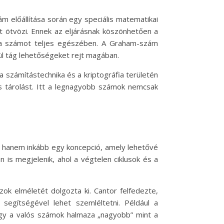
 előállítása során egy speciális matematikai
t ötvözi. Ennek az eljárásnak köszönhetően a
 a számot teljes egészében. A Graham-szám
l tág lehetőségeket rejt magában.
 számítástechnika és a kriptográfia területén
és tárolást. Itt a legnagyobb számok nemcsak
, hanem inkább egy koncepció, amely lehetővé
is megjelenik, ahol a végtelen ciklusok és a
ok elméletét dolgozta ki. Cantor felfedezte,
egítségével lehet szemléltetni. Például a
ogy a valós számok halmaza „nagyobb” mint a