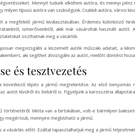
ltségvetésünket. Mennyit tudunk elkölteni autóra, és mennyi pén
milyen típusú autóra van szükségünk. Családi autóra, városi kis
t a megfelelő jármű kiválasztásában. Érdemes különböző hirdetés
rátainktól, ismerőseinktől, akik már vásároltak használt autót.
ztalatokat oszthatnak meg a vásárlók.
aposan megvizsgálni a kiszemelt autók műszaki adatait, a kilomé
embert, aki segíthet átvizsgálni az autót, mielőtt döntést hozu
se és tesztvezetés
t, a következő lépés a jármű megtekintése. Az első benyomás 
autót kívülről és belülről is. Figyeljünk a karosszéria állapotár
történetéről. Mióta van a birtokában, volt-e bármilyen baleset
hogy megértsük, mennyire megbízható a jármű.
a vásárlás előtt. Ezáltal tapasztalhatjuk meg a jármű teljesítm