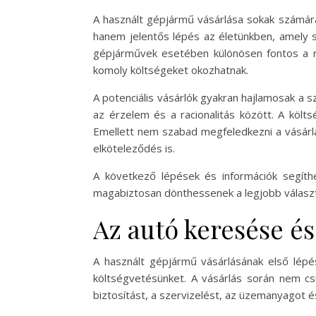
A használt gépjármű vásárlása sokak számára
hanem jelentős lépés az életünkben, amely s
gépjárművek esetében különösen fontos a rés
komoly költségeket okozhatnak.
A potenciális vásárlók gyakran hajlamosak a s
az érzelem és a racionalitás között. A költ
Emellett nem szabad megfeledkezni a vásárlá
elköteleződés is.
A következő lépések és információk segít
magabiztosan dönthessenek a legjobb választ
Az autó keresése é
A használt gépjármű vásárlásának első lép
költségvetésünket. A vásárlás során nem csu
biztosítást, a szervizelést, az üzemanyagot é