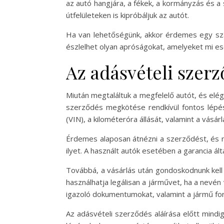
az autó hangjára, a fékek, a kormányzás és
útfelületeken is kipróbáljuk az autót.
Ha van lehetőségünk, akkor érdemes egy sza
észlelhet olyan apróságokat, amelyeket mi e
Az adásvételi szerz
Miután megtaláltuk a megfelelő autót, és elé
szerződés megkötése rendkívül fontos lépés
(VIN), a kilométeróra állását, valamint a vásárl
Érdemes alaposan átnézni a szerződést, és me
ilyet. A használt autók esetében a garancia á
Továbbá, a vásárlás után gondoskodnunk kell a
használhatja legálisan a járművet, ha a nevén
igazoló dokumentumokat, valamint a jármű fo
Az adásvételi szerződés aláírása előtt mindi