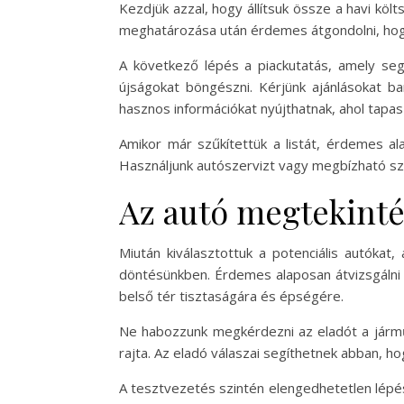
Kezdjük azzal, hogy állítsuk össze a havi kö
meghatározása után érdemes átgondolni, hogy 
A következő lépés a piackutatás, amely segí
újságokat böngészni. Kérjünk ajánlásokat ba
hasznos információkat nyújthatnak, ahol tapas
Amikor már szűkítettük a listát, érdemes al
Használjunk autószervizt vagy megbízható szak
Az autó megtekinté
Miután kiválasztottuk a potenciális autóka
döntésünkben. Érdemes alaposan átvizsgálni az 
belső tér tisztaságára és épségére.
Ne habozzunk megkérdezni az eladót a jármű 
rajta. Az eladó válaszai segíthetnek abban, 
A tesztvezetés szintén elengedhetetlen lépés 