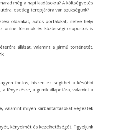
z marad még a napi kiadásokra? A költségvetés
autóra, esetleg terepjáróra van szükségünk?
i oldalakat, autós portálokat, illetve helyi
 Az online fórumok és közösségi csoportok is
teróra állását, valamint a jármű történetét.
nk.
nagyon fontos, hiszen ez segíthet a későbbi
a, a fényezésre, a gumik állapotára, valamint a
e, valamint milyen karbantartásokat végeztek
ényét, kényelmét és kezelhetőségét. Figyeljünk