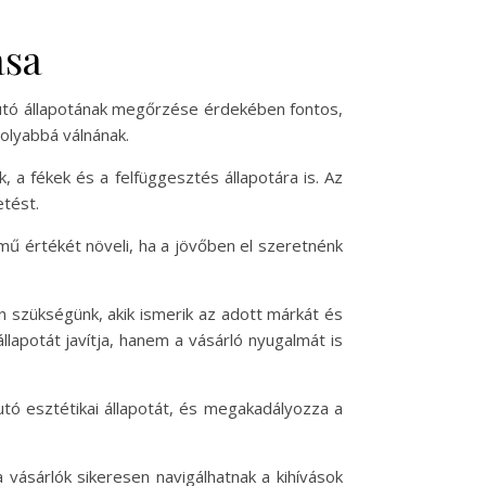
ása
autó állapotának megőrzése érdekében fontos,
olyabbá válnának.
, a fékek és a felfüggesztés állapotára is. Az
tést.
ű értékét növeli, ha a jövőben el szeretnénk
 szükségünk, akik ismerik az adott márkát és
lapotát javítja, hanem a vásárló nyugalmát is
autó esztétikai állapotát, és megakadályozza a
 vásárlók sikeresen navigálhatnak a kihívások