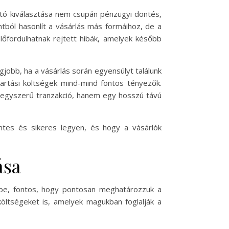
utó kiválasztása nem csupán pénzügyi döntés,
tból hasonlít a vásárlás más formáihoz, de a
lőfordulhatnak rejtett hibák, amelyek később
gjobb, ha a vásárlás során egyensúlyt találunk
tartási költségek mind-mind fontos tényezők.
n egyszerű tranzakció, hanem egy hosszú távú
tes és sikeres legyen, és hogy a vásárlók
ása
sbe, fontos, hogy pontosan meghatározzuk a
költségeket is, amelyek magukban foglalják a