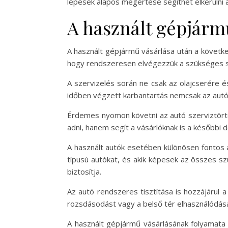
lépések alapos megértése segíthet elkerülni 
A használt gépjárm
A használt gépjármű vásárlása után a követk
hogy rendszeresen elvégezzük a szükséges sze
A szervizelés során ne csak az olajcserére és
időben végzett karbantartás nemcsak az autó
Érdemes nyomon követni az autó szerviztörté
adni, hanem segít a vásárlóknak is a későbbi
A használt autók esetében különösen fontos 
típusú autókat, és akik képesek az összes sz
biztosítja.
Az autó rendszeres tisztítása is hozzájárul a
rozsdásodást vagy a belső tér elhasználódásá
A használt gépjármű vásárlásának folyamata s