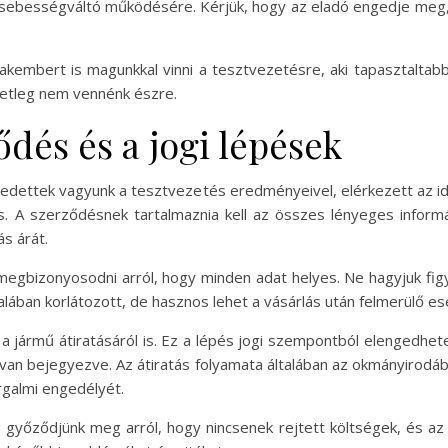
 a sebességváltó működésére. Kérjük, hogy az eladó engedje me
kembert is magunkkal vinni a tesztvezetésre, aki tapasztaltab
setleg nem vennénk észre.
ődés és a jogi lépések
gedettek vagyunk a tesztvezetés eredményeivel, elérkezett az idő
. A szerződésnek tartalmaznia kell az összes lényeges informá
ás árát.
gbizonyosodni arról, hogy minden adat helyes. Ne hagyjuk figye
ltalában korlátozott, de hasznos lehet a vásárlás után felmerülő 
 jármű átiratásáról is. Ez a lépés jogi szempontból elengedhete
 van bejegyezve. Az átiratás folyamata általában az okmányirodába
rgalmi engedélyét.
g győződjünk meg arról, hogy nincsenek rejtett költségek, és az