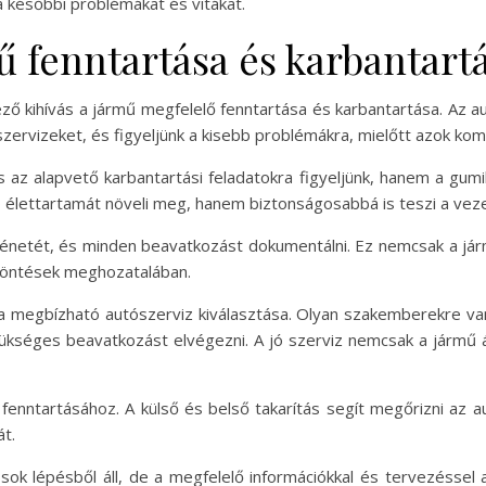
a későbbi problémákat és vitákat.
ű fenntartása és karbantart
ező kihívás a jármű megfelelő fenntartása és karbantartása. Az 
rvizeket, és figyeljünk a kisebb problémákra, mielőtt azok kom
 az alapvető karbantartási feladatokra figyeljünk, hanem a gumik
 élettartamát növeli meg, hanem biztonságosabbá is teszi a veze
netét, és minden beavatkozást dokumentálni. Ez nemcsak a járm
 döntések meghozatalában.
a megbízható autószerviz kiválasztása. Olyan szakemberekre van
ükséges beavatkozást elvégezni. A jó szerviz nemcsak a jármű ál
 fenntartásához. A külső és belső takarítás segít megőrizni az 
t.
ok lépésből áll, de a megfelelő információkkal és tervezéssel a