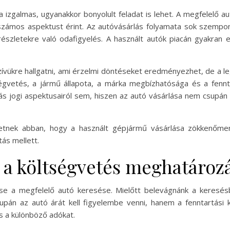
 izgalmas, ugyanakkor bonyolult feladat is lehet. A megfelelő a
zámos aspektust érint. Az autóvásárlás folyamata sok szempon
zletekre való odafigyelés. A használt autók piacán gyakran e
zívükre hallgatni, ami érzelmi döntéseket eredményezhet, de a le
ségvetés, a jármű állapota, a márka megbízhatósága és a fenn
s jogi aspektusairól sem, hiszen az autó vásárlása nem csupá
hetnek abban, hogy a használt gépjármű vásárlása zökkenőmen
ás mellett.
s a költségvetés meghatároz
ése a megfelelő autó keresése. Mielőtt belevágnánk a keresé
pán az autó árát kell figyelembe venni, hanem a fenntartási 
s a különböző adókat.