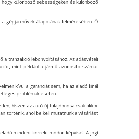
g, hogy különböző sebességeken és különböző
b a gépjárművek állapotának felmérésében. Ő
 a tranzakció lebonyolításához. Az adásvételi
ciót, mint például a jármű azonosító számát
lmen kívül a garanciát sem, ha az eladó kínál
esetleges problémák esetén.
tlen, hiszen az autó új tulajdonosa csak akkor
n történik, ahol be kell mutatnunk a vásárlást
 eladó mindent korrekt módon képvisel. A jogi