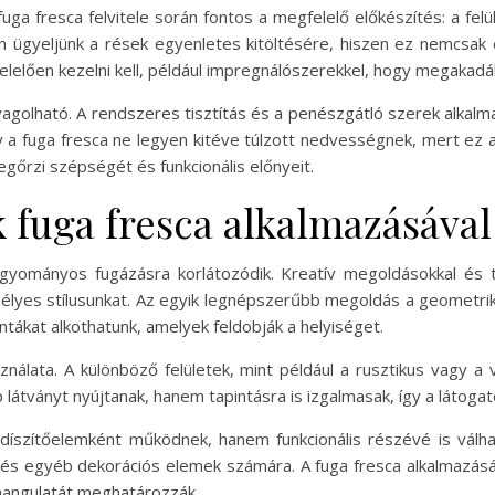
fuga fresca felvitele során fontos a megfelelő előkészítés: a fel
ügyeljünk a rések egyenletes kitöltésére, hiszen ez nemcsak e
lelően kezelni kell, például impregnálószerekkel, hogy megakadá
yagolható. A rendszeres tisztítás és a penészgátló szerek alkalm
gy a fuga fresca ne legyen kitéve túlzott nedvességnek, mert ez 
gőrzi szépségét és funkcionális előnyeit.
 fuga fresca alkalmazásával
yományos fugázásra korlátozódik. Kreatív megoldásokkal és t
emélyes stílusunkat. Az egyik legnépszerűbb megoldás a geometri
tákat alkothatunk, amelyek feldobják a helyiséget.
sználata. A különböző felületek, mint például a rusztikus vagy a
tványt nyújtanak, hanem tapintásra is izgalmasak, így a látogatók 
 díszítőelemként működnek, hanem funkcionális részévé is válhat
k és egyéb dekorációs elemek számára. A fuga fresca alkalmazá
 hangulatát meghatározzák.