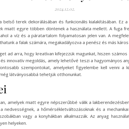
2024.12.02.
belső terek dekorálásában és funkcionális kialakításában. Ez 
k miatt egyre többen döntenek a használata mellett. A fuga fr
 ahol a víz és a páratartalom folyamatosan jelen van. A megfel
jthatunk a falak számára, megakadályozva a penész és más káro
éget ad arra, hogy kreatívan kifejezzük magunkat, hiszen számos 
s és innovatív megoldás, amely lehetővé teszi a hagyományos an
gfontosabb szempontokat, amelyeket figyelembe kell venni a ki
 még látványosabbá tehetjük otthonunkat.
ei
an, amelyek miatt egyre népszerűbbé válik a lakberendezésben. E
on a nedvességnek, a hőmérsékletváltozásoknak és a mechanikai
őszobákban vagy a konyhákban alkalmazzák. Az anyag használa
yen helyeken.