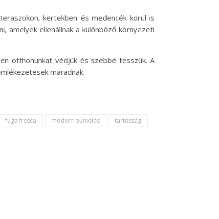
 teraszokon, kertekben és medencék körül is
i, amelyek ellenállnak a különböző környezeti
ben otthonunkat védjük és szebbé tesszük. A
 emlékezetesek maradnak.
fuga fresca
modern burkolás
tartósság