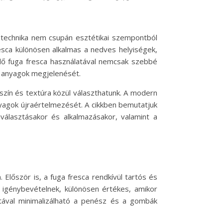
a technika nem csupán esztétikai szempontból
esca különösen alkalmas a nedves helyiségek,
elő fuga fresca használatával nemcsak szebbé
s anyagok megjelenését.
szín és textúra közül választhatunk. A modern
yagok újraértelmezését. A cikkben bemutatjuk
választásakor és alkalmazásakor, valamint a
lőször is, a fuga fresca rendkívül tartós és
 igénybevételnek, különösen értékes, amikor
tával minimalizálható a penész és a gombák