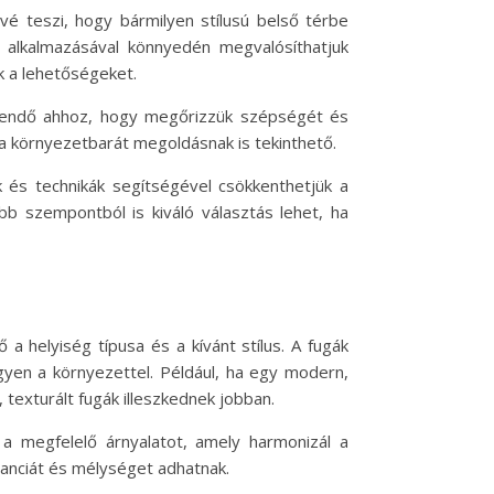
vé teszi, hogy bármilyen stílusú belső térbe
a alkalmazásával könnyedén megvalósíthatjuk
ik a lehetőségeket.
egendő ahhoz, hogy megőrizzük szépségét és
ta környezetbarát megoldásnak is tekinthető.
k és technikák segítségével csökkenthetjük a
bb szempontból is kiváló választás lehet, ha
a helyiség típusa és a kívánt stílus. A fugák
gyen a környezettel. Például, ha egy modern,
 texturált fugák illeszkednek jobban.
 a megfelelő árnyalatot, amely harmonizál a
eganciát és mélységet adhatnak.