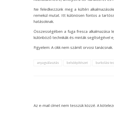
Ne feledkezzünk meg a kültéri alkalmazások
remekül mutat. Itt különösen fontos a tartós
hatásoknak.
Összességében a fuga fresca alkalmazása le
különböző technikák és minták segítségével 
Figyelem: A cikk nem számít orvosi tanácsnak
anyagválasztás
belsőépítészet
burkolási te
Az e-mail címet nem tesszük közzé.
A kötele