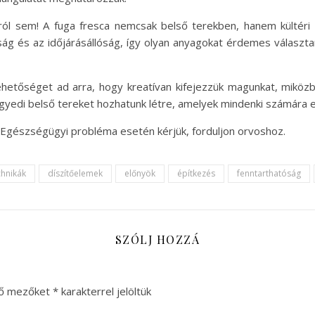
ról sem! A fuga fresca nemcsak belső terekben, hanem kültéri
ság és az időjárásállóság, így olyan anyagokat érdemes választan
hetőséget ad arra, hogy kreatívan kifejezzük magunkat, miköz
egyedi belső tereket hozhatunk létre, amelyek mindenki számára
. Egészségügyi probléma esetén kérjük, forduljon orvoshoz.
chnikák
díszítőelemek
előnyök
építkezés
fenntarthatóság
SZÓLJ HOZZÁ
ző mezőket
*
karakterrel jelöltük