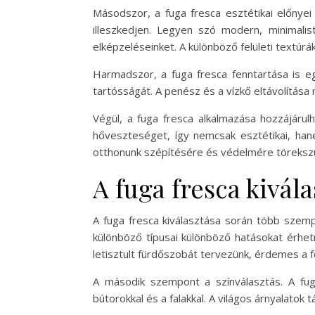
Másodszor, a fuga fresca esztétikai előnyei
illeszkedjen. Legyen szó modern, minimalis
elképzeléseinket. A különböző felületi textúr
Harmadszor, a fuga fresca fenntartása is 
tartósságát. A penész és a vízkő eltávolítása
Végül, a fuga fresca alkalmazása hozzájárul
hőveszteséget, így nemcsak esztétikai, hane
otthonunk szépítésére és védelmére töreksz
A fuga fresca kivál
A fuga fresca kiválasztása során több szempo
különböző típusai különböző hatásokat érhet
letisztult fürdőszobát tervezünk, érdemes a f
A második szempont a színválasztás. A fuga
bútorokkal és a falakkal. A világos árnyalato