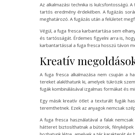
Az alkalmazási technika is kulcsfontosságú. A 
tartós eredmény érdekében. A fugázás során 
meghatározó. A fugázás után a felületet megfe
Végül, a fuga fresca karbantartása sem elhan
és tartósságát. Érdemes figyelni arra is, ho
karbantartással a fuga fresca hosszú távon me
Kreatív megoldások
A fuga fresca alkalmazása nem csupán a hag
tereket alakíthatunk ki, amelyek tükrözik sz
fugák kombinálásával izgalmas formákat és min
Egy másik kreatív ötlet a texturált fugák ha
teremthetnek. Ezek az anyagok nemcsak szép lá
A fuga fresca használatával a falak nemcsak
hátteret biztosíthatnak a bútorok, fényképe
hozhatunk létre, amelyek a tér karakterét és