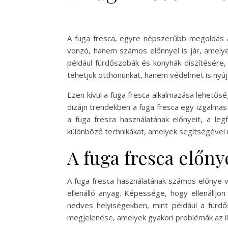
A fuga fresca, egyre népszerűbb megoldás a 
vonzó, hanem számos előnnyel is jár, amelye
például fürdőszobák és konyhák díszítésére,
tehetjük otthonunkat, hanem védelmet is nyú
Ezen kívül a fuga fresca alkalmazása lehetős
dizájn trendekben a fuga fresca egy izgalma
a fuga fresca használatának előnyeit, a le
különböző technikákat, amelyek segítségével
A fuga fresca előny
A fuga fresca használatának számos előnye v
ellenálló anyag. Képessége, hogy ellenállj
nedves helyiségekben, mint például a fürd
megjelenése, amelyek gyakori problémák az il