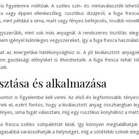
 is figyelemre méltóak. A széles szín- és mintaválaszték lehető
ta vagy éppen ellenkezőleg, rusztikus dizájnról, a fuga fresc
ák, mint például a sima, matt vagy fényes befejezés, tovább növel
egyszerűbb, mint sok más anyagnál. A rendszeres tisztítás el
 nem igényel különleges vegyszereket, így a fuga fresca használa
hat az energetikai hatékonysághoz is. A jól kiválasztott anyago
m gazdasági előnyöket is élvezhetünk. A fuga fresca tehát tö
ünk.
asztása és alkalmazása
ntot is figyelembe kell venni. Az első és legfontosabb tényező 
nek el, ezért fontos, hogy a kiválasztott anyag összhangban le
ényes, sima fugát választani, míg egy rusztikus konyhához a matt,
 fresca széles színpalettát kínál, így könnyen megtalálhatjuk
k tágasabbá varázsolhatják a helyiséget, míg a sötétebb színek el