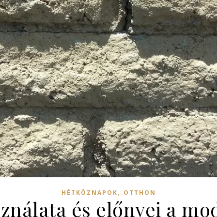
,
HÉTKÖZNAPOK
OTTHON
sználata és előnyei a m