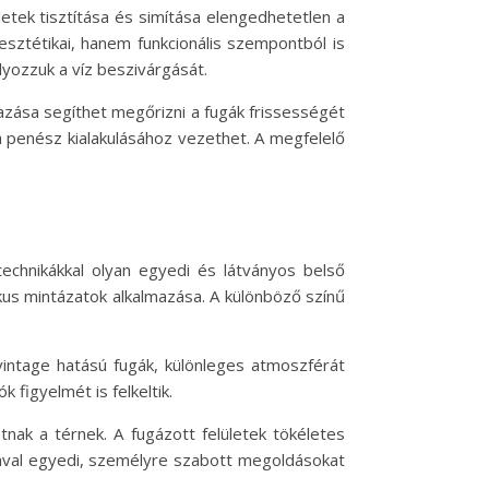
ületek tisztítása és simítása elengedhetetlen a
sztétikai, hanem funkcionális szempontból is
lyozzuk a víz beszivárgását.
azása segíthet megőrizni a fugák frissességét
a penész kialakulásához vezethet. A megfelelő
echnikákkal olyan egyedi és látványos belső
kus mintázatok alkalmazása. A különböző színű
 vintage hatású fugák, különleges atmoszférát
figyelmét is felkeltik.
nak a térnek. A fugázott felületek tökéletes
sával egyedi, személyre szabott megoldásokat