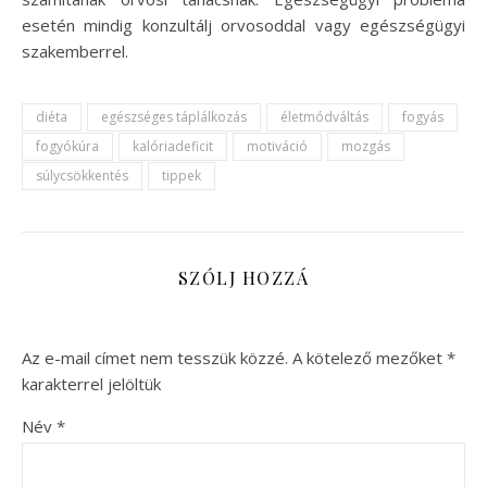
esetén mindig konzultálj orvosoddal vagy egészségügyi
szakemberrel.
diéta
egészséges táplálkozás
életmódváltás
fogyás
fogyókúra
kalóriadeficit
motiváció
mozgás
súlycsökkentés
tippek
SZÓLJ HOZZÁ
Az e-mail címet nem tesszük közzé.
A kötelező mezőket
*
karakterrel jelöltük
Név
*