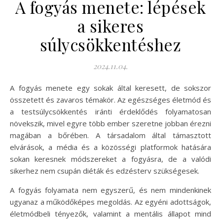
A fogyás menete: lépések
a sikeres
súlycsökkentéshez
2024.11.04.
A fogyás menete egy sokak által keresett, de sokszor
összetett és zavaros témakör. Az egészséges életmód és
a testsúlycsökkentés iránti érdeklődés folyamatosan
növekszik, mivel egyre több ember szeretne jobban érezni
magában a bőrében. A társadalom által támasztott
elvárások, a média és a közösségi platformok hatására
sokan keresnek módszereket a fogyásra, de a valódi
sikerhez nem csupán diéták és edzésterv szükségesek.
A fogyás folyamata nem egyszerű, és nem mindenkinek
ugyanaz a működőképes megoldás. Az egyéni adottságok,
életmódbeli tényezők, valamint a mentális állapot mind