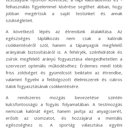
felhasználás figyelemmel kísérése segíthet abban, hogy
jobban megértsük a saját testünket és annak
szükségleteit.
A következő lépés az étrendünk átalakítása. Az
egészséges táplálkozás nem csak a kalóriák
csökkentéséről szól, hanem a tápanyagok megfelelő
arányának biztosításáról is. A fehérjék, szénhidrátok és
zsírok megfelelő arányú fogyasztása elengedhetetlen a
szervezet optimális működéséhez. Érdemes minél több
friss zöldséget és gyümölcsöt beiktatni az étrendbe,
valamint figyelni a feldolgozott élelmiszerek és cukros
italok fogyasztásának csökkentésére.
A rendszeres mozgás bevezetése szintén
kulcsfontosságú a fogyás folyamatában. A testmozgás
nemcsak kalóriát éget, hanem javítja az anyagcserét,
erősíti az izomzatot, és hozzájárul a mentális
egészséghez is. A sportág választása egyéni