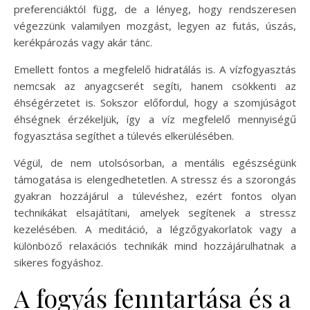
preferenciáktól függ, de a lényeg, hogy rendszeresen
végezzünk valamilyen mozgást, legyen az futás, úszás,
kerékpározás vagy akár tánc.
Emellett fontos a megfelelő hidratálás is. A vízfogyasztás
nemcsak az anyagcserét segíti, hanem csökkenti az
éhségérzetet is. Sokszor előfordul, hogy a szomjúságot
éhségnek érzékeljük, így a víz megfelelő mennyiségű
fogyasztása segíthet a túlevés elkerülésében.
Végül, de nem utolsósorban, a mentális egészségünk
támogatása is elengedhetetlen. A stressz és a szorongás
gyakran hozzájárul a túlevéshez, ezért fontos olyan
technikákat elsajátítani, amelyek segítenek a stressz
kezelésében. A meditáció, a légzőgyakorlatok vagy a
különböző relaxációs technikák mind hozzájárulhatnak a
sikeres fogyáshoz.
A fogyás fenntartása és a