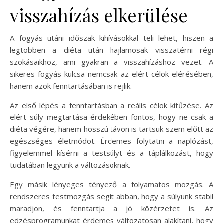
visszahízás elkerülése
A fogyás utáni időszak kihívásokkal teli lehet, hiszen a
legtöbben a diéta után hajlamosak visszatérni régi
szokásaikhoz, ami gyakran a visszahízáshoz vezet. A
sikeres fogyás kulcsa nemcsak az elért célok elérésében,
hanem azok fenntartásában is rejlik.
Az első lépés a fenntartásban a reális célok kitűzése. Az
elért súly megtartása érdekében fontos, hogy ne csak a
diéta végére, hanem hosszú távon is tartsuk szem előtt az
egészséges életmódot. Érdemes folytatni a naplózást,
figyelemmel kísérni a testsúlyt és a táplálkozást, hogy
tudatában legyünk a változásoknak.
Egy másik lényeges tényező a folyamatos mozgás. A
rendszeres testmozgás segít abban, hogy a súlyunk stabil
maradjon, és fenntartja a jó közérzetet is. Az
edzésprogramunkat érdemes változatosan alakítani, hogy