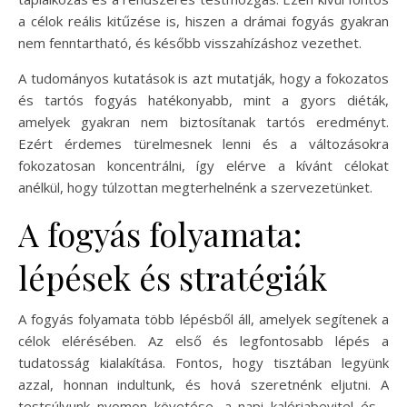
a célok reális kitűzése is, hiszen a drámai fogyás gyakran
nem fenntartható, és később visszahízáshoz vezethet.
A tudományos kutatások is azt mutatják, hogy a fokozatos
és tartós fogyás hatékonyabb, mint a gyors diéták,
amelyek gyakran nem biztosítanak tartós eredményt.
Ezért érdemes türelmesnek lenni és a változásokra
fokozatosan koncentrálni, így elérve a kívánt célokat
anélkül, hogy túlzottan megterhelnénk a szervezetünket.
A fogyás folyamata:
lépések és stratégiák
A fogyás folyamata több lépésből áll, amelyek segítenek a
célok elérésében. Az első és legfontosabb lépés a
tudatosság kialakítása. Fontos, hogy tisztában legyünk
azzal, honnan indultunk, és hová szeretnénk eljutni. A
testsúlyunk nyomon követése, a napi kalóriabevitel és -