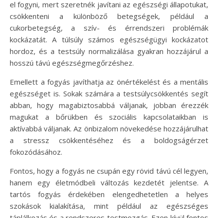
el fogyni, mert szeretnék javítani az egészségi állapotukat,
csökkenteni a különböző betegségek, például a
cukorbetegség, a szív- és érrendszeri problémák
kockázatát. A túlsúly számos egészségügyi kockázatot
hordoz, és a testsúly normalizálása gyakran hozzájárul a
hosszú távú egészségmegőrzéshez.
Emellett a fogyás javíthatja az önértékelést és a mentális
egészséget is. Sokak számára a testsúlycsökkentés segít
abban, hogy magabiztosabbá váljanak, jobban érezzék
magukat a bőrükben és szociális kapcsolataikban is
aktívabbá váljanak. Az önbizalom növekedése hozzájárulhat
a stressz csökkentéséhez és a boldogságérzet
fokozódásához.
Fontos, hogy a fogyás ne csupán egy rövid távú cél legyen,
hanem egy életmódbeli változás kezdetét jelentse. A
tartós fogyás érdekében elengedhetetlen a helyes
szokások kialakítása, mint például az egészséges
táplálkozás és a rendszeres testmozgás. Ezen kívül fontos