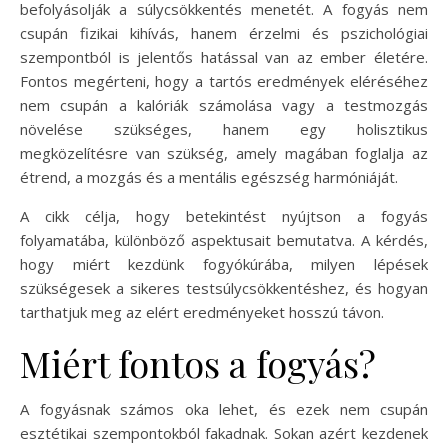
befolyásolják a súlycsökkentés menetét. A fogyás nem
csupán fizikai kihívás, hanem érzelmi és pszichológiai
szempontból is jelentős hatással van az ember életére.
Fontos megérteni, hogy a tartós eredmények eléréséhez
nem csupán a kalóriák számolása vagy a testmozgás
növelése szükséges, hanem egy holisztikus
megközelítésre van szükség, amely magában foglalja az
étrend, a mozgás és a mentális egészség harmóniáját.
A cikk célja, hogy betekintést nyújtson a fogyás
folyamatába, különböző aspektusait bemutatva. A kérdés,
hogy miért kezdünk fogyókúrába, milyen lépések
szükségesek a sikeres testsúlycsökkentéshez, és hogyan
tarthatjuk meg az elért eredményeket hosszú távon.
Miért fontos a fogyás?
A fogyásnak számos oka lehet, és ezek nem csupán
esztétikai szempontokból fakadnak. Sokan azért kezdenek