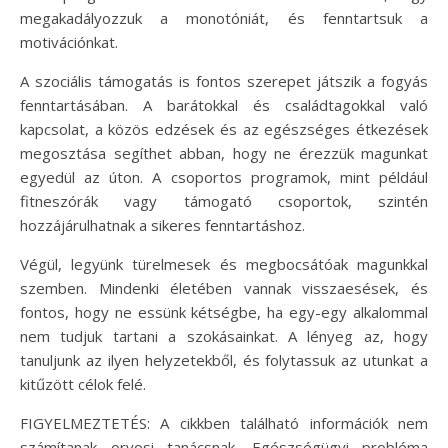
megakadályozzuk a monotóniát, és fenntartsuk a
motivációnkat.
A szociális támogatás is fontos szerepet játszik a fogyás
fenntartásában. A barátokkal és családtagokkal való
kapcsolat, a közös edzések és az egészséges étkezések
megosztása segíthet abban, hogy ne érezzük magunkat
egyedül az úton. A csoportos programok, mint például
fitneszórák vagy támogató csoportok, szintén
hozzájárulhatnak a sikeres fenntartáshoz.
Végül, legyünk türelmesek és megbocsátóak magunkkal
szemben. Mindenki életében vannak visszaesések, és
fontos, hogy ne essünk kétségbe, ha egy-egy alkalommal
nem tudjuk tartani a szokásainkat. A lényeg az, hogy
tanuljunk az ilyen helyzetekből, és folytassuk az utunkat a
kitűzött célok felé.
FIGYELMEZTETÉS: A cikkben található információk nem
számítanak orvosi tanácsnak. Egészségügyi probléma