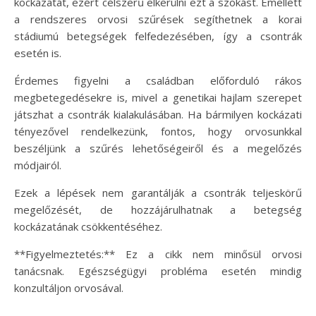
kockázatát, ezért célszerű elkerülni ezt a szokást. Emellett
a rendszeres orvosi szűrések segíthetnek a korai
stádiumú betegségek felfedezésében, így a csontrák
esetén is.
Érdemes figyelni a családban előforduló rákos
megbetegedésekre is, mivel a genetikai hajlam szerepet
játszhat a csontrák kialakulásában. Ha bármilyen kockázati
tényezővel rendelkezünk, fontos, hogy orvosunkkal
beszéljünk a szűrés lehetőségeiről és a megelőzés
módjairól.
Ezek a lépések nem garantálják a csontrák teljeskörű
megelőzését, de hozzájárulhatnak a betegség
kockázatának csökkentéséhez.
**Figyelmeztetés:** Ez a cikk nem minősül orvosi
tanácsnak. Egészségügyi probléma esetén mindig
konzultáljon orvosával.