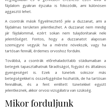
fájdalom gyakran éjszaka is fokozódik, ami különösen
aggasztó lehet.
A csontrák másik figyelmeztető jele a duzzanat, ami a
fájdalmas területen jelentkezhet. A duzzanat nem mindig
jár fájdalommal, ezért sokan nem tulajdonítanak neki
jelentőséget. Fontos, hogy a duzzanatot alaposan
szemügyre vegyük: ha a mérete növekszik, vagy ha
tartósan fennáll, érdemes orvoshoz fordulni.
Továbbá, a csontrák előrehaladottabb stádiumaiban a
betegek tapasztalhatnak fáradtságot, fogyást és általános
gyengeséget is. Ezek a tünetek sokszor más
betegségekkel is összefüggésbe hozhatók, de ha tartósan
fennállnak, és a fent említett tünetekkel együtt
jelentkeznek, akkor orvosi vizsgálatra van szükség.
Mikor forduljunk