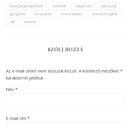
betegségmegelőzés
csontrák
diagnózis
egészség
gyógyítás
korai jelek
orvosi tanács
orvosi vizsgálat
rák
tünetek
SZÓLJ HOZZÁ
Az e-mail címet nem tesszük közzé.
A kötelező mezőket
*
karakterrel jelöltük
Név
*
E-mail cím
*