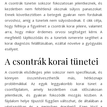
A csontrák tünetei sokszor fokozatosan jelentkeznek, és
kezdetben nem feltétlenül okoznak súlyos panaszokat.
Ennek következtében a betegek gyakran nem fordulnak
orvoshoz, amíg a tünetek nem súlyosbodnak. E cikk célja,
hogy felhívja a figyelmet a csontrák korai jeleire, valamint
arra, hogy mikor érdemes orvosi segítséget kérni. A
megfelelő tájékozódás és a tünetek ismerete segíthet a
korai diagnózis felállításában, ezáltal növelve a gyógyulás
esélyeit.
A csontrák korai tünetei
A csontrák elsődleges jelei sokszor nem specifikusak, és
könnyen összetéveszthetők más, hétköznapi
problémákkal. Az egyik leggyakoribb korai tünet a
csontfájdalom, amely kezdetben csak időszakosan
jelentkezik, és gyakran fokozódik mozgás közben. A
fájdalom helye típustól függően változhat, de általában a
végtagokban és a gerincben érezhető. Ezen kívül a