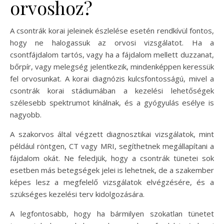
orvoshoz?
A csontrák korai jeleinek észlelése esetén rendkívül fontos,
hogy ne halogassuk az orvosi vizsgálatot. Ha a
csontfájdalom tartós, vagy ha a fájdalom mellett duzzanat,
bőrpír, vagy melegség jelentkezik, mindenképpen keressük
fel orvosunkat. A korai diagnózis kulcsfontosságú, mivel a
csontrák korai stádiumában a kezelési lehetőségek
szélesebb spektrumot kínálnak, és a gyógyulás esélye is
nagyobb.
A szakorvos által végzett diagnosztikai vizsgálatok, mint
például röntgen, CT vagy MRI, segíthetnek megállapítani a
fájdalom okát. Ne feledjük, hogy a csontrák tünetei sok
esetben más betegségek jelei is lehetnek, de a szakember
képes lesz a megfelelő vizsgálatok elvégzésére, és a
szükséges kezelési terv kidolgozására.
A legfontosabb, hogy ha bármilyen szokatlan tünetet