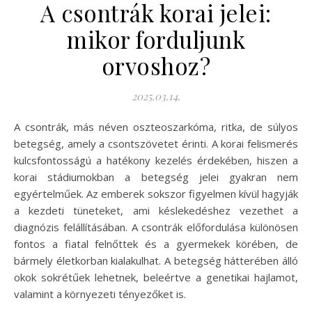
A csontrák korai jelei:
mikor forduljunk
orvoshoz?
2025.03.14.
A csontrák, más néven oszteoszarkóma, ritka, de súlyos
betegség, amely a csontszövetet érinti. A korai felismerés
kulcsfontosságú a hatékony kezelés érdekében, hiszen a
korai stádiumokban a betegség jelei gyakran nem
egyértelműek. Az emberek sokszor figyelmen kívül hagyják
a kezdeti tüneteket, ami késlekedéshez vezethet a
diagnózis felállításában. A csontrák előfordulása különösen
fontos a fiatal felnőttek és a gyermekek körében, de
bármely életkorban kialakulhat. A betegség hátterében álló
okok sokrétűek lehetnek, beleértve a genetikai hajlamot,
valamint a környezeti tényezőket is.