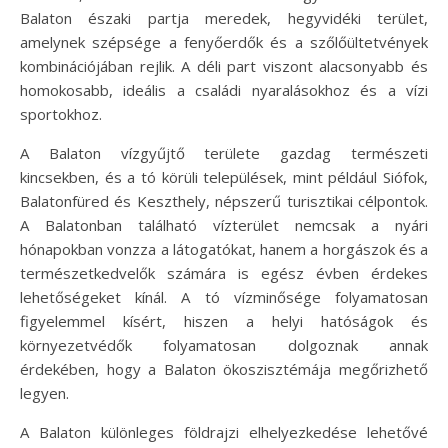
Balaton északi partja meredek, hegyvidéki terület,
amelynek szépsége a fenyőerdők és a szőlőültetvények
kombinációjában rejlik. A déli part viszont alacsonyabb és
homokosabb, ideális a családi nyaralásokhoz és a vízi
sportokhoz.
A Balaton vízgyűjtő területe gazdag természeti
kincsekben, és a tó körüli települések, mint például Siófok,
Balatonfüred és Keszthely, népszerű turisztikai célpontok.
A Balatonban található vízterület nemcsak a nyári
hónapokban vonzza a látogatókat, hanem a horgászok és a
természetkedvelők számára is egész évben érdekes
lehetőségeket kínál. A tó vízminősége folyamatosan
figyelemmel kísért, hiszen a helyi hatóságok és
környezetvédők folyamatosan dolgoznak annak
érdekében, hogy a Balaton ökoszisztémája megőrizhető
legyen.
A Balaton különleges földrajzi elhelyezkedése lehetővé