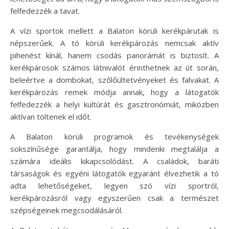
felfedezzék a tavat.
A vízi sportok mellett a Balaton körüli kerékpárutak is
népszerűek. A tó körüli kerékpározás nemcsak aktív
pihenést kínál, hanem csodás panorámát is biztosít. A
kerékpárosok számos látnivalót érinthetnek az út során,
beleértve a dombokat, szőlőültetvényeket és falvakat. A
kerékpározás remek módja annak, hogy a látogatók
felfedezzék a helyi kultúrát és gasztronómiát, miközben
aktívan töltenek el időt.
A Balaton körüli programok és tevékenységek
sokszínűsége garantálja, hogy mindenki megtalálja a
számára ideális kikapcsolódást. A családok, baráti
társaságok és egyéni látogatók egyaránt élvezhetik a tó
adta lehetőségeket, legyen szó vízi sportról,
kerékpározásról vagy egyszerűen csak a természet
szépségeinek megcsodálásáról.