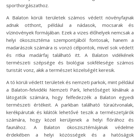
sporthorgászathoz.
A Balaton körüli területek számos védett növényfajnak
adnak otthont, például a nádasok, mocsarak és
vízinövények formájában. Ezek a vizes élőhelyek nemcsak a
helyi ökoszisztéma szempontjából fontosak, hanem a
madarászok számára is vonzó célpontok, mivel sok védett
és ritka madárfaj található itt. A Balaton vidékének
természeti szépsége és biológiai sokfélesége számos
turistát vonz, akik a természet közelségét keresik.
A tó körüli védett területek és nemzeti parkok, mint például
a Balaton-felvidéki Nemzeti Park, lehetőséget kínálnak a
látogatók számára, hogy felfedezzék a Balaton egyedi
természeti értékeit. A parkban található túraútvonalak,
kerékpárutak és kilátók lehetővé teszik a természetjárók
számára, hogy közel kerüljenek a helyi flórához és
faunához. A Balaton ökoszisztémájának védelme
érdekében a helyi közösségek és a hatóságok