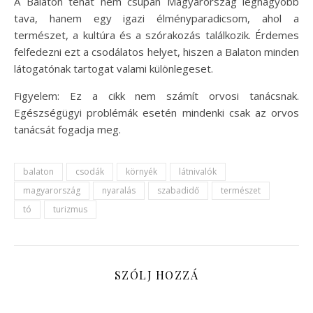
A Balaton tehát nem csupán Magyarország legnagyobb
tava, hanem egy igazi élményparadicsom, ahol a
természet, a kultúra és a szórakozás találkozik. Érdemes
felfedezni ezt a csodálatos helyet, hiszen a Balaton minden
látogatónak tartogat valami különlegeset.
Figyelem: Ez a cikk nem számít orvosi tanácsnak.
Egészségügyi problémák esetén mindenki csak az orvos
tanácsát fogadja meg.
balaton
csodák
környék
látnivalók
magyarország
nyaralás
szabadidő
természet
tó
turizmus
SZÓLJ HOZZÁ