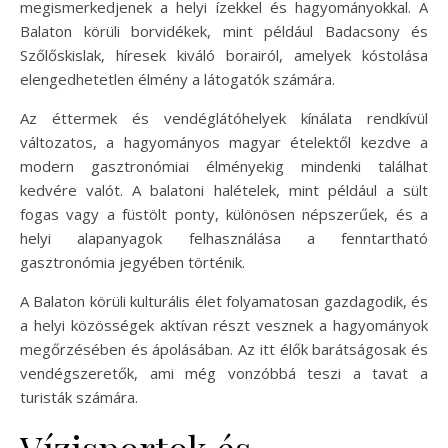
megismerkedjenek a helyi ízekkel és hagyományokkal. A
Balaton körüli borvidékek, mint például Badacsony és
Szőlőskislak, híresek kiváló borairól, amelyek kóstolása
elengedhetetlen élmény a látogatók számára.
Az éttermek és vendéglátóhelyek kínálata rendkívül
változatos, a hagyományos magyar ételektől kezdve a
modern gasztronómiai élményekig mindenki találhat
kedvére valót. A balatoni halételek, mint például a sült
fogas vagy a füstölt ponty, különösen népszerűek, és a
helyi alapanyagok felhasználása a fenntartható
gasztronómia jegyében történik.
A Balaton körüli kulturális élet folyamatosan gazdagodik, és
a helyi közösségek aktívan részt vesznek a hagyományok
megőrzésében és ápolásában. Az itt élők barátságosak és
vendégszeretők, ami még vonzóbbá teszi a tavat a
turisták számára.