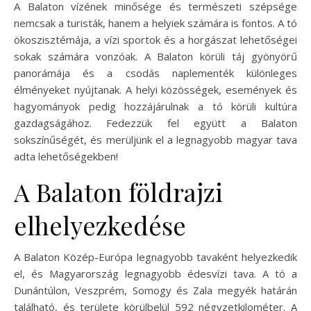
A Balaton vízének minősége és természeti szépsége
nemcsak a turisták, hanem a helyiek számára is fontos. A tó
ökoszisztémája, a vízi sportok és a horgászat lehetőségei
sokak számára vonzóak. A Balaton körüli táj gyönyörű
panorámája és a csodás naplementék különleges
élményeket nyújtanak. A helyi közösségek, események és
hagyományok pedig hozzájárulnak a tó körüli kultúra
gazdagságához. Fedezzük fel együtt a Balaton
sokszínűségét, és merüljünk el a legnagyobb magyar tava
adta lehetőségekben!
A Balaton földrajzi
elhelyezkedése
A Balaton Közép-Európa legnagyobb tavaként helyezkedik
el, és Magyarország legnagyobb édesvízi tava. A tó a
Dunántúlon, Veszprém, Somogy és Zala megyék határán
található, és területe körülbelül 592 négyzetkilométer. A