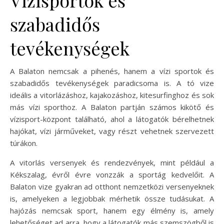
Vízisportok és
szabadidős
tevékenységek
A Balaton nemcsak a pihenés, hanem a vízi sportok és
szabadidős tevékenységek paradicsoma is. A tó vize
ideális a vitorlázáshoz, kajakozáshoz, kitesurfinghoz és sok
más vízi sporthoz. A Balaton partján számos kikötő és
vízisport-központ található, ahol a látogatók bérelhetnek
hajókat, vízi járműveket, vagy részt vehetnek szervezett
túrákon.
A vitorlás versenyek és rendezvények, mint például a
Kékszalag, évről évre vonzzák a sportág kedvelőit. A
Balaton vize gyakran ad otthont nemzetközi versenyeknek
is, amelyeken a legjobbak mérhetik össze tudásukat. A
hajózás nemcsak sport, hanem egy élmény is, amely
lehetőséget ad arra, hogy a látogatók más szemszögből is