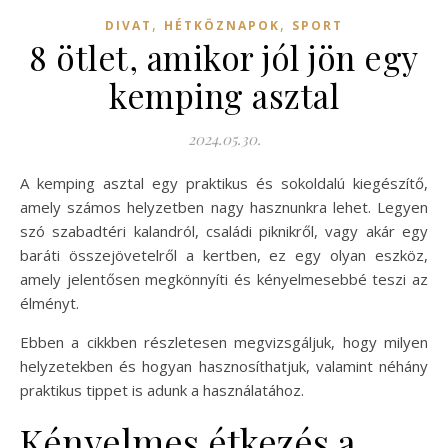
,
,
DIVAT
HÉTKÖZNAPOK
SPORT
8 ötlet, amikor jól jön egy
kemping asztal
2024.05.30.
A kemping asztal egy praktikus és sokoldalú kiegészítő,
amely számos helyzetben nagy hasznunkra lehet. Legyen
szó szabadtéri kalandról, családi piknikről, vagy akár egy
baráti összejövetelről a kertben, ez egy olyan eszköz,
amely jelentősen megkönnyíti és kényelmesebbé teszi az
élményt.
Ebben a cikkben részletesen megvizsgáljuk, hogy milyen
helyzetekben és hogyan hasznosíthatjuk, valamint néhány
praktikus tippet is adunk a használatához.
Kényelmes étkezés a